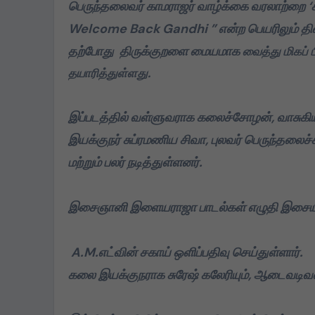
பெருந்தலைவர் காமராஜர் வாழ்க்கை வரலாற்றை ‘கா
கொட்டிவாக்கத்தில்
Welcome Back Gandhi ” என்ற பெயரிலும் திர
கிறிஸ்துமஸ்:
தற்போது திருக்குறளை
மையமாக
வைத்து மிகப் 
பெண்களுக்கு புடவை,
தயாரித்துள்ளது.
மாணவர்களுக்கு
Dec 22, 2024
நோட்டுப்புத்தகம்
இப்படத்தில் வள்ளுவராக கலைச்சோழன், வாசுகியா
வழங்கப்பட்டது
இயக்குநர் சுப்ரமணிய சிவா, புலவர் பெருந்தலை
மற்றும் பலர் நடித்துள்ளனர்.
இசைஞானி இளையராஜா பாடல்கள் எழுதி இசையம
A.M.எட்வின் சகாய் ஒளிப்பதிவு செய்துள்ளார்.
கலை இயக்குநராக சுரேஷ் கலேரியும், ஆடைவடிவமை