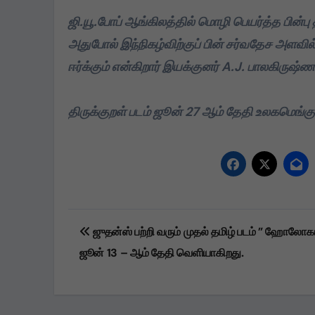
ஜி.யூ.போப் ஆங்கிலத்தில் மொழி பெயர்த்த பின்ப
அதுபோல் இந்நிகழ்விற்குப் பின் சர்வதேச அளவில்
ஈர்க்கும் என்கிறார் இயக்குனர் A.J. பாலகிருஷ்ண
திருக்குறள் படம் ஜூன் 27 ஆம் தேதி உலகமெங்க
Post
ஜுதன்ஸ் பற்றி வரும் முதல் தமிழ் படம் ” ஹோலோகா
navigation
ஜூன் 13 – ஆம் தேதி வெளியாகிறது.