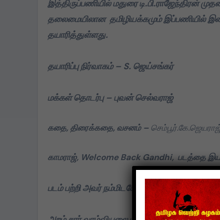
இத்திருப்பணியில் மதுரை டி.பி.ராஜேந்திரன் முதன
தலைமையிலான தமிழியக்கமும் இப்பணியில் இண
தயாரித்துள்ளது.
தயாரிப்பு நிர்வாகம் – S. ஜெய்சங்கர்
மக்கள் தொடர்பு – புவன் செல்வராஜ்
கதை, திரைக்கதை, வசனம் –
செம்பூர்.கே.ஜெயராஜ
காமராஜ், Welcome Back Gandhi, படத்தை இயக்
படம் பற்றி அவர் நம்மிடயே பகிர்ந்தவை…
அறம் சார் வாழ்வியலை மானுடர்க்கு போதிப்பதில் உ