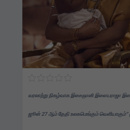
வரலாற்று நிகழ்வாக
இசைஞானி இளையராஜா இசை
ஜூன் 27 ஆம் தேதி உலகமெங்கும் வெளியாகும்” தி
TVK