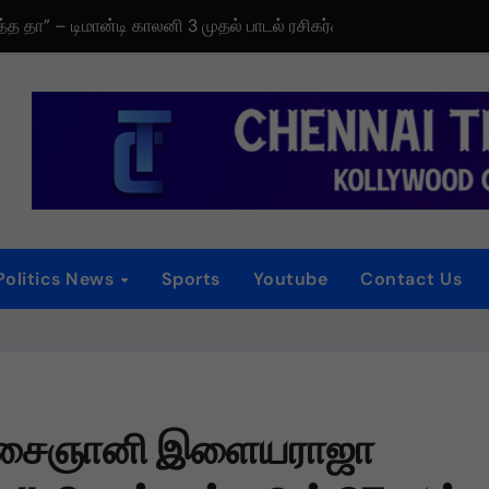
தத்த தா” – டிமான்டி காலனி 3 முதல் பாடல் ரசிகர்களை கவர்ந்து வருகிற
டிரெய்லர் வெளியீட்டு விழா!
iew
 விழா
னம்
Politics News
Sports
Youtube
Contact Us
்
ைப்பட விமர்சனம்
ாகியுள்ள “ஏன் என்னை ஏதோ செய்தாய்” – டீசர் வெளியானது !
 இசைஞானி இளையராஜா