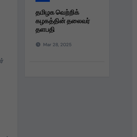
தமிழக வெற்றிக்
தமிழக
ர்
கழகத்தின் தலைவர்
கழகம்
தளபதி அவர்களின்
பெரும்
அறிவுறுத்தலின்படி,
நலத்த
Mar 28, 2025
Dec 
வழங்கு
ர்