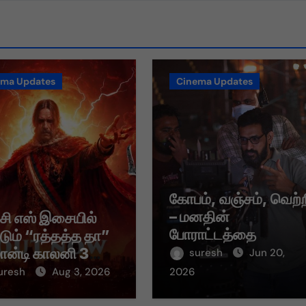
ema Updates
Cinema Updates
கோபம், வஞ்சம், வெற்
– மனதின்
 சி எஸ் இசையில்
போராட்டத்தை
்டும் “ரத்தத்த தா”
சொல்லும் “வஞ்சம் தீர்
மான்டி காலனி 3
suresh
Jun 20,
பாடல்!
் பாடல் ரசிகர்களை
uresh
Aug 3, 2026
2026
ந்து வருகிறது!