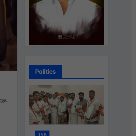
Politics
து.
TVK
TVK