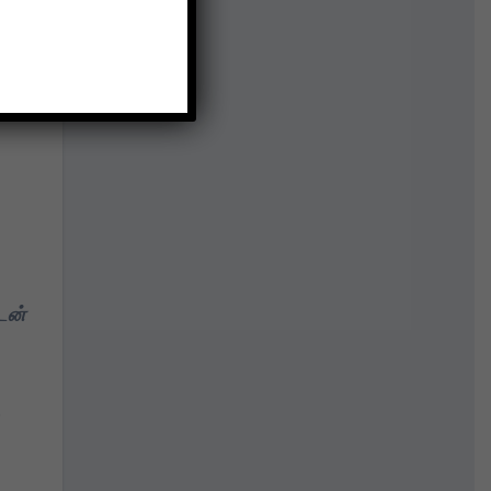
ார்.
டன்