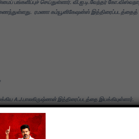
்மைப் பங்களிப்புச் செய்துள்ளார். வி.ஐ.டி.வேந்தர் கோ.விஸ்வந
மதிக்கிறேன்.
ைந்துள்ளது. ரமணா கம்யூனிகேஷன்ஸ் இத்திரைப்படத்தைத்
்
கிய A.J.பாலகிருஷ்ணன் இத்திரைப்படத்தை இயக்கியுள்ளார்.
லகில் முன்னிலை வகிக்கும் நூல் திருக்குறள். திருக்குறளின்