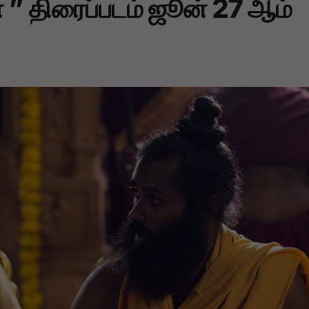
் ” திரைப்படம் ஜூன் 27 ஆம்