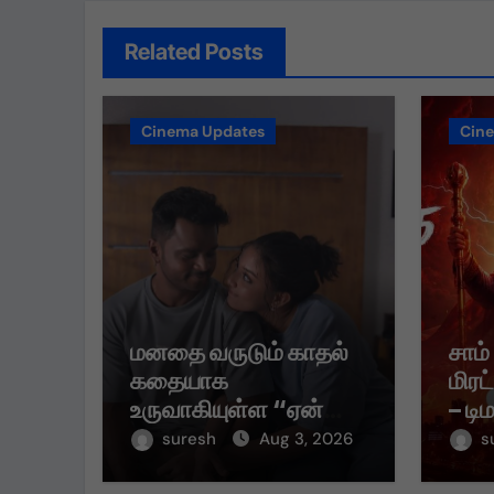
Related Posts
Cinema Updates
Cin
மனதை வருடும் காதல்
சாம்
கதையாக
மிரட
உருவாகியுள்ள “ஏன்
– டி
என்னை ஏதோ
முதல
suresh
Aug 3, 2026
s
செய்தாய்” – டீசர்
கவர்