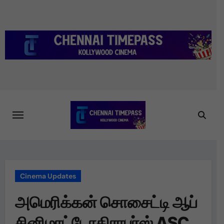
Skip
to
content
Cinema Updates
அமெரிக்கன் சொசைட்டி ஆப்
சினிமாட்டோகிராபர்ஸ் ASC