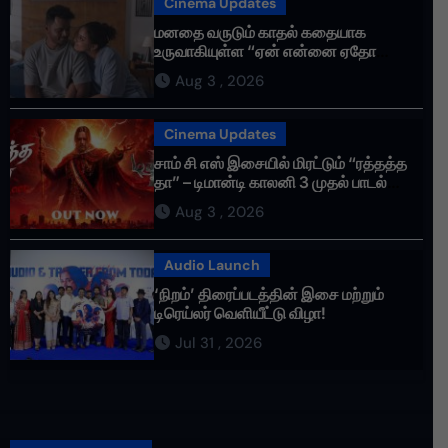
Cinema Updates
மனதை வருடும் காதல் கதையாக
உருவாகியுள்ள “ஏன் என்னை ஏதோ
செய்தாய்” – டீசர் வெளியானது !
Aug 3 , 2026
Cinema Updates
சாம் சி எஸ் இசையில் மிரட்டும் “ரத்தத்த
தா” – டிமான்டி காலனி 3 முதல் பாடல்
ரசிகர்களை கவர்ந்து வருகிறது!
Aug 3 , 2026
Audio Launch
‘நிறம்’ திரைப்படத்தின் இசை மற்றும்
டிரெய்லர் வெளியீட்டு விழா!
Jul 31 , 2026