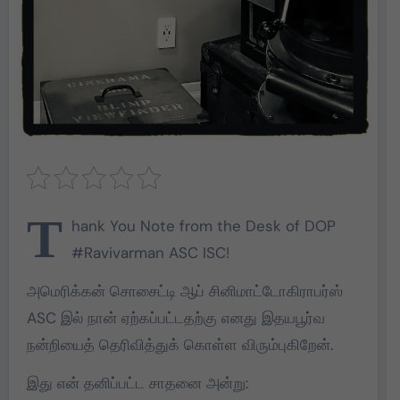
T
hank You Note from the Desk of DOP
#Ravivarman ASC ISC!
அமெரிக்கன் சொசைட்டி ஆப் சினிமாட்டோகிராபர்ஸ்
ASC இல் நான் ஏற்கப்பட்டதற்கு எனது இதயபூர்வ
நன்றியைத் தெரிவித்துக் கொள்ள விரும்புகிறேன்.
இது என் தனிப்பட்ட சாதனை அன்று: