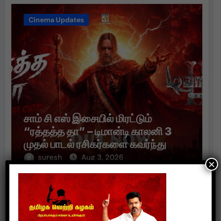
Cinema Updates
சாம் சி எஸ் இசையில் மிரட்டும்
“ரத்தத்த தா” – டிமான்டி காலனி 3
முதல் பாடல் ரசிகர்களை கவர்ந்து
வருகிறது!
suresh
Aug 3, 2026
×
Cinema Updates