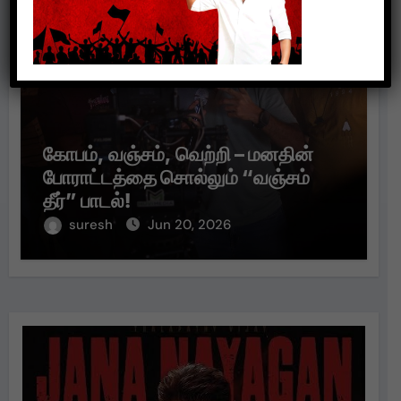
கோபம், வஞ்சம், வெற்றி – மனதின்
போராட்டத்தை சொல்லும் “வஞ்சம்
தீர்” பாடல்!
suresh
Jun 20, 2026