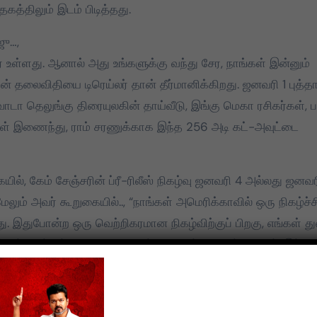
மதிக்கிறேன்.
த்திலும் இடம் பிடித்தது.
ஜு…,
 உள்ளது. ஆனால் அது உங்களுக்கு வந்து சேர, நாங்கள் இன்னும்
ன் தலைவிதியை டிரெய்லர் தான் தீர்மானிக்கிறது. ஜனவரி 1 புத்த
யவாடா தெலுங்கு திரையுலகின் தாய்வீடு, இங்கு மெகா ரசிகர்கள், ப
கர்கள் இணைந்து, ராம் சரணுக்காக இந்த 256 அடி கட்-அவுட்டை
ல், கேம் சேஞ்சரின் ப்ரீ-ரிலீஸ் நிகழ்வு ஜனவரி 4 அல்லது ஜனவர
ேலும் அவர் கூறுகையில்.., “நாங்கள் அமெரிக்காவில் ஒரு நிகழ்ச
து. இதுபோன்ற ஒரு வெற்றிகரமான நிகழ்விற்குப் பிறகு, எங்கள்
கள் மீண்டும் ஒரு பெரிய நிகழ்வை நடத்த விரும்பினோம். இந்நிக
ிய தில் ராஜு…,