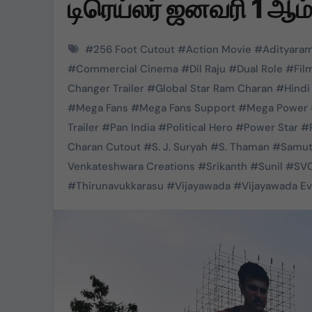
டிரெய்லர் ஜனவரி 1 ஆம
#
256 Foot Cutout
#
Action Movie
#
Adityara
#
Commercial Cinema
#
Dil Raju
#
Dual Role
#
Fil
Changer Trailer
#
Global Star Ram Charan
#
Hindi
#
Mega Fans
#
Mega Fans Support
#
Mega Power
Trailer
#
Pan India
#
Political Hero
#
Power Star
#
Charan Cutout
#
S. J. Suryah
#
S. Thaman
#
Samut
Venkateshwara Creations
#
Srikanth
#
Sunil
#
SV
#
Thirunavukkarasu
#
Vijayawada
#
Vijayawada E