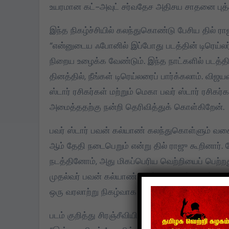
உயரமான கட்-அவுட் சர்வதேச அதிசய சாதனை புத்தக
இந்த நிகழ்ச்சியில் கலந்துகொண்டு பேசிய தில் ரா
“என்னுடைய ஃபோனில் இப்போது படத்தின் டிரெய்லர்
நிறைய உழைக்க வேண்டும். இந்த நாட்களில் படத்தி
தினத்தில், நீங்கள் டிரெய்லரைப் பார்க்கலாம். விஜ
ஸ்டார் ரசிகர்கள் மற்றும் மெகா பவர் ஸ்டார் ரசி
அமைத்ததற்கு நன்றி தெரிவித்துக் கொள்கிறேன்.
பவர் ஸ்டார் பவன் கல்யாண் கலந்துகொள்ளும் வகையி
ஆம் தேதி நடைபெறும் என்று தில் ராஜு கூறினார். ம
நடத்தினோம், அது மிகப்பெரிய வெற்றியைப் பெற்ற
முதல்வர் பவன் கல்யாண் கலந்து கொள்வதால், நாங்
ஒரு வரலாற்று நிகழ்வாக இருக்கும்.
படம் குறித்து சிரஞ்சீவியின் கருத்தைப் பற்றிப் பேச