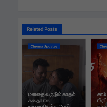
Related Posts
Cinema Updates
Cin
மனதை வருடும் காதல்
சாம்
கதையாக
மிரட
உருவாகியுள்ள “ஏன்
– டி