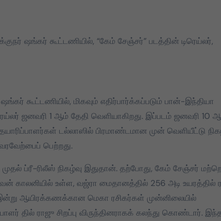
2026 தமிழக
தமிழக வெற்றிக்
சட்டமன்றத் தேர்தலில்,
கழகத்தின் தலைவ
ுநர் ஷங்கர் கூட்டணியில், “கேம் சேஞ்சர்” படத்தின் டிரெய்லர்,
பேட்டரி டார்ச்
தளபதி
சின்னத்தில் மட்டும்
Mar 25, 2026
Mar 28, 2025
தான் போட்டியிடுவது
என்பது மக்கள் நீதி
ங்கர் கூட்டணியில், மிகவும் எதிர்பார்க்கப்படும் பான்-இந்தியா
மய்யம் கட்சியின் உறுதி.
பேட்டரி டார்ச் என்பது
ிரெய்லர் ஜனவரி 1 ஆம் தேதி வெளியாகிறது. இப்படம் ஜனவரி 10 ஆ
எங்களுக்கு வெறும்
, தயாரிப்பாளர்கள் டல்லாஸில் பிரமாண்டமான முன் வெளியீட்டு நி
சின்னமல்ல. அது
் வரவேற்பைப் பெற்றது.
எங்களின் அடையாளம்.
ுதல் ப்ரீ-ரிலீஸ் நிகழ்வு இதுதான். தற்போது, கேம் சேஞ்சர் மற்
எந்த ஆதாயமும் இன்றி
் காலனியில் உள்ள, வஜ்ரா மைதானத்தில் 256 அடி உயரத்தில் ர
என்னோடு பயணிக்கும்
, இன்று ஆயிரக்கணக்கான மெகா ரசிகர்கள் முன்னிலையில்
என் தொண்டர்களின்
உணர்வுகளை
பாளர் தில் ராஜு சிறப்பு விருந்தினராகக் கலந்து கொண்டார். இந்