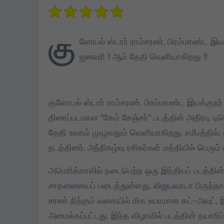
கொட்டிவாக்கத்தில்
கிறிஸ்துமஸ்:
கு
ளோபல் ஸ்டார் ராம்சரண், பிரம்மாண்ட இயக்க
பெண்களுக்கு புடவை,
ஜனவரி 1 ஆம் தேதி வெளியாகிறது !!
மாணவர்களுக்கு
Dec 22, 2024
நோட்டுப்புத்தகம்
வழங்கப்பட்டது
குளோபல் ஸ்டார் ராம்சரண், பிரம்மாண்ட இயக்குநர் ஷ
திரைப்படமான “கேம் சேஞ்சர்” படத்தின் அதிரடி ட
தேதி உலகம் முழுவதும் வெளியாகிறது. சமீபத்தில்
நடத்தினர். அந்நிகழ்வு ரசிகர்கள் மத்தியில் பெரும
அமெரிக்காவில் நடைபெற்ற ஒரு இந்தியப் படத்தின் ம
சாதனையைப் படைத்துள்ளது. விஜயவாடா பிருந்தாவன
சரண் நிற்கும் வகையில் மிக உயரமான கட்-அவுட்
அமைக்கப்பட்டது. இந்த விழாவில் படத்தின் தயாரிப்