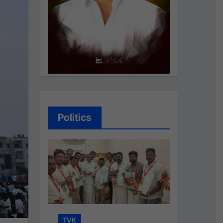
Politics
TVK
TVK