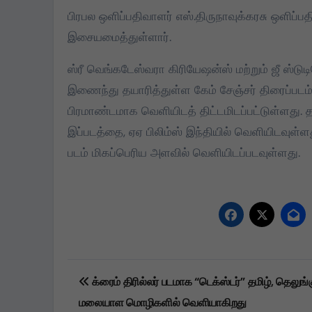
பிரபல ஒளிப்பதிவாளர் எஸ்.திருநாவுக்கரசு ஒளிப்ப
இசையமைத்துள்ளார்.
ஸ்ரீ வெங்கடேஸ்வரா கிரியேஷன்ஸ் மற்றும் ஜீ ஸ்டுடி
இணைந்து தயாரித்துள்ள கேம் சேஞ்சர் திரைப்படம்
பிரமாண்டமாக வெளியிடத் திட்டமிடப்பட்டுள்ளது. தம
இப்படத்தை, ஏஏ பிலிம்ஸ் இந்தியில் வெளியிடவுள்ள
படம் மிகப்பெரிய அளவில் வெளியிடப்படவுள்ளது.
Post
க்ரைம் திரில்லர் படமாக “டெக்ஸ்டர்” தமிழ், தெலுங்க
navigation
மலையாள மொழிகளில் வெளியாகிறது