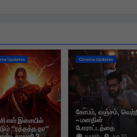
ema Updates
Cinema Updates
கோபம், வஞ்சம், வெற்
– மனதின்
 சி எஸ் இசையில்
போராட்டத்தை
்டும் “ரத்தத்த தா”
சொல்லும் “வஞ்சம் தீர்
மான்டி காலனி 3
suresh
Jun 20,