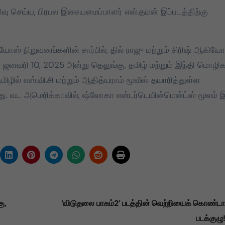
திவு செய்ய, பிரபல இசையமைப்பாளர் எஸ்.தமன் இப்படத்திற்கு
யோஸ் நிறுவனங்களின் சார்பில், தில் ராஜு மற்றும் சிரிஷ் ஆகியோ
 ஜனவரி 10, 2025 அன்று தெலுங்கு, தமிழ் மற்றும் இந்தி மொழிக
ிழில் எஸ்.வி.சி மற்றும் ஆதித்யராம் மூவீஸ் தயாரித்துள்ள
து. வட அமெரிக்காவில், ஷ்லோகா என்டர்டெயின்மென்ட்ஸ் மூலம் இ
ு,
‘விடுதலை பாகம்2’ படத்தின் வெற்றியைக் கொண்டா
படக்குழு