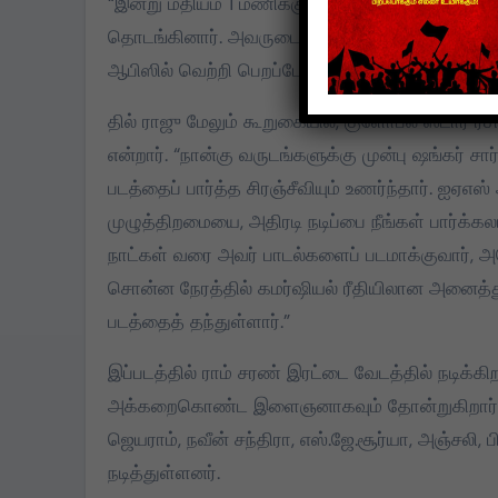
“இன்று மதியம் 1 மணிக்கு சிரஞ்சீவிக்கு போன் செய
தொடங்கினார். அவருடைய கருத்தைப் பற்றித் தெர
ஆபிஸில் வெற்றி பெறப்போகிறோம் என அவரிடம் இரு
தில் ராஜு மேலும் கூறுகையில், குளோபல் ஸ்டார் ர
என்றார். “நான்கு வருடங்களுக்கு முன்பு ஷங்கர்
படத்தைப் பார்த்த சிரஞ்சீவியும் உணர்ந்தார். ஐஏ
முழுத்திறமையை, அதிரடி நடிப்பை நீங்கள் பார்க்க
நாட்கள் வரை அவர் பாடல்களைப் படமாக்குவார், அத
சொன்ன நேரத்தில் கமர்ஷியல் ரீதியிலான அனைத்து
படத்தைத் தந்துள்ளார்.”
இப்படத்தில் ராம் சரண் இரட்டை வேடத்தில் நடிக்கி
அக்கறைகொண்ட இளைஞனாகவும் தோன்றுகிறார். இப்
ஜெயராம், நவீன் சந்திரா, எஸ்.ஜே.சூர்யா, அஞ்சலி, ப
நடித்துள்ளனர்.