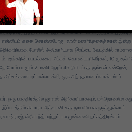
்து, படம் பார்க்கச் சொன்னேன். மதியம் 2:45 மணிக்குப் பார்க்கத
ிந்து கொள்ள ஆவலாக இருந்தேன். ஜனவரி 10 ஆம் தேதி பாக்ஸ்
ந்து எனக்குச் செய்தி வந்தது.
சிகர்களுக்கு இந்த சங்கராந்தி பிரமாண்டமான விருந்தாக இருக்கும
 சார் என்னிடம் கதை சொன்னபோது, நான் உணர்ந்ததைத்தான் இன்று
எஸ் அதிகாரியாக, போலீஸ் அதிகாரியாக இரட்டை வேடத்தில் ராம்சர
லாம். ஷங்கரின் பாடல்களை நீங்கள் கொண்டாடுவீர்கள், 10 முதல் 1
ே போல் படமும் 2 மணி நேரம் 45 நிமிடம் தாருங்கள் என்றேன்,
 அம்சங்களையும் உள்ளடக்கி, ஒரு அற்புதமான ப்ளாக்பஸ்டர்
றார். ஒரு பாத்திரத்தில் ஐஏஎஸ் அதிகாரியாகவும், மற்றொன்றில் ச
படத்தில் கியாரா அத்வானி கதாநாயகியாக நடித்துள்ளார்.
ிரகாஷ் ராஜ், ஸ்ரீகாந்த் மற்றும் பல முன்னணி நட்சத்திரங்கள்