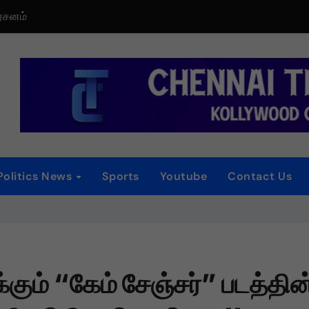
்
ாகியுள்ள “ஏன் என்னை ஏதோ செய்தாய்” – டீசர் வெளியானது !
தத்த தா” – டிமான்டி காலனி 3 முதல் பாடல் ரசிகர்களை கவர்ந்து வருகிற
டிரெய்லர் வெளியீட்டு விழா!
iew
Politics News
Sports
Youtube
Contact Us
 விழா
தொடர் விமர்சனம்
ுக்கும் “கேம் சேஞ்சர்” படத்தின