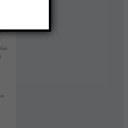
்
்
ணின்
2
மூக