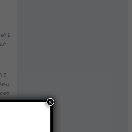
ாண்டு
வர்
ி 5
்சியை
 துணை
×
ழ்வு