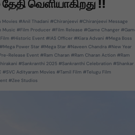
் தேதி வெளியாகிறது !!
m Movies
#
Anil Thadani
#
Chiranjeevi
#
Chiranjeevi Message
m Music
#
Film Producer
#
Film Release
#
Game Changer
#
Gam
 Film
#
Historic Event
#
IAS Officer
#
Kiara Advani
#
Mega Boss
#
Mega Power Star
#
Mega Star
#
Naveen Chandra
#
New Year
Pre-Release Event
#
Ram Charan
#
Ram Charan Action
#
Ram
hirakani
#
Sankranthi 2025
#
Sankranthi Celebration
#
Shankar
C
#
SVC Adityaram Movies
#
Tamil Film
#
Telugu Film
vent
#
Zee Studios