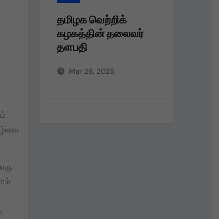
தமிழக வெற்றிக்
தமிழக
ர்
கழகத்தின் தலைவர்
கழகம்
தளபதி அவர்களின்
பெரும்
அறிவுறுத்தலின்படி,
நலத்த
Mar 28, 2025
Dec 
வழங்கு
ம்
கழ்வை
றொரு
ாம்
த