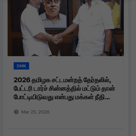
DMK
T
2026 தமிழக சட்டமன்றத் தேர்தலில்,
த
பேட்டரி டார்ச் சின்னத்தில் மட்டும் தான்
த
போட்டியிடுவது என்பது மக்கள் நீதி
மய்யம் கட்சியின் உறுதி. பேட்டரி டார்ச்
Mar 25, 2026
என்பது எங்களுக்கு வெறும்
சின்னமல்ல. அது எங்களின்
அடையாளம். எந்த ஆதாயமும் இன்றி