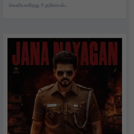
வெளியாகிறது !! குளோபல்…