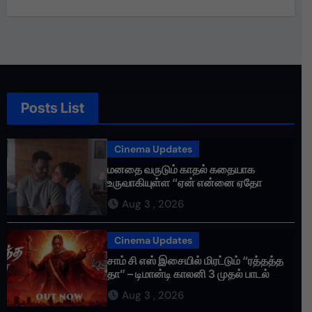
என்னோடு பயணிக்கும் என்
தொண்டர்களின் உணர்வுகளை
மதிக்கிறேன்.
Posts List
Cinema Updates
மனதை வருடும் காதல் கதையாக
உருவாகியுள்ள “ஏன் என்னை ஏதோ
செய்தாய்” – டீசர் வெளியானது !
Aug 3 , 2026
Cinema Updates
சாம் சி எஸ் இசையில் மிரட்டும் “ரத்தத்த
தா” – டிமான்டி காலனி 3 முதல் பாடல்
ரசிகர்களை கவர்ந்து வருகிறது!
Aug 3 , 2026