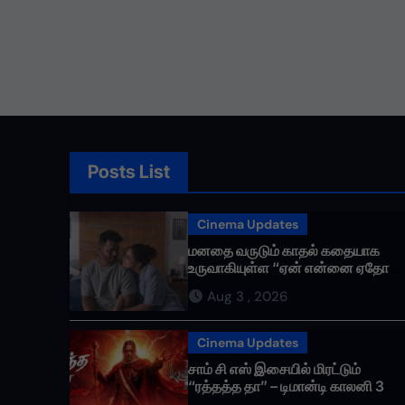
Posts List
Cinema Updates
மனதை வருடும் காதல் கதையாக
உருவாகியுள்ள “ஏன் என்னை ஏதோ
செய்தாய்” – டீசர் வெளியானது !
Aug 3 , 2026
Cinema Updates
சாம் சி எஸ் இசையில் மிரட்டும்
“ரத்தத்த தா” – டிமான்டி காலனி 3
முதல் பாடல் ரசிகர்களை கவர்ந்து