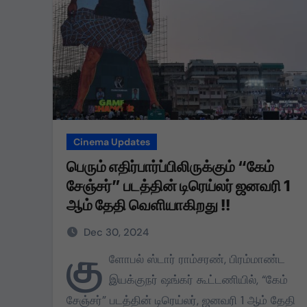
Cinema Updates
பெரும் எதிர்பார்ப்பிலிருக்கும் “கேம்
சேஞ்சர்” படத்தின் டிரெய்லர் ஜனவரி 1
ஆம் தேதி வெளியாகிறது !!
Dec 30, 2024
கு
ளோபல் ஸ்டார் ராம்சரண், பிரம்மாண்ட
இயக்குநர் ஷங்கர் கூட்டணியில், “கேம்
சேஞ்சர்” படத்தின் டிரெய்லர், ஜனவரி 1 ஆம் தேதி