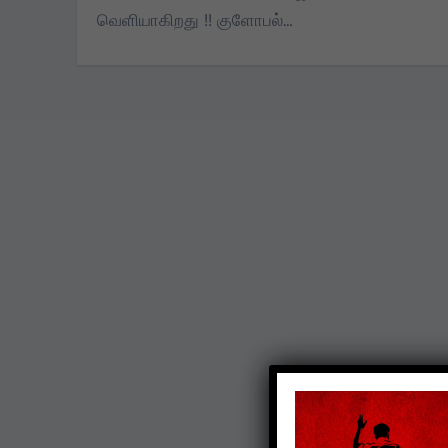
வெளியாகிறது !! குளோபல்…