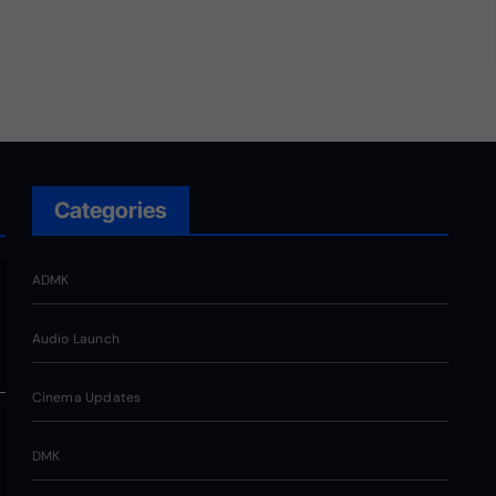
வெறும் சின்னமல்ல. அது
எங்களின் அடையாளம். எந்த
ஆதாயமும் இன்றி என்னோடு
பயணிக்கும் என்
தொண்டர்களின் உணர்வுகளை
மதிக்கிறேன்.
Categories
ADMK
Audio Launch
Cinema Updates
DMK