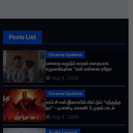
தொண்டர்களின் உணர்வுகளை
மதிக்கிறேன்.
Posts List
Cinema Updates
மனதை வருடும் காதல் கதையாக
உருவாகியுள்ள “ஏன் என்னை ஏதோ
செய்தாய்” – டீசர் வெளியானது !
Aug 3 , 2026
Cinema Updates
சாம் சி எஸ் இசையில் மிரட்டும் “ரத்தத்த
தா” – டிமான்டி காலனி 3 முதல் பாடல்
ரசிகர்களை கவர்ந்து வருகிறது!
Aug 3 , 2026
Audio Launch