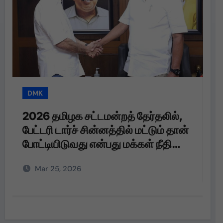
DMK
T
2026 தமிழக சட்டமன்றத் தேர்தலில்,
த
பேட்டரி டார்ச் சின்னத்தில் மட்டும் தான்
த
போட்டியிடுவது என்பது மக்கள் நீதி
மய்யம் கட்சியின் உறுதி. பேட்டரி டார்ச்
Mar 25, 2026
என்பது எங்களுக்கு வெறும்
சின்னமல்ல. அது எங்களின்
அடையாளம். எந்த ஆதாயமும் இன்றி
என்னோடு பயணிக்கும் என்