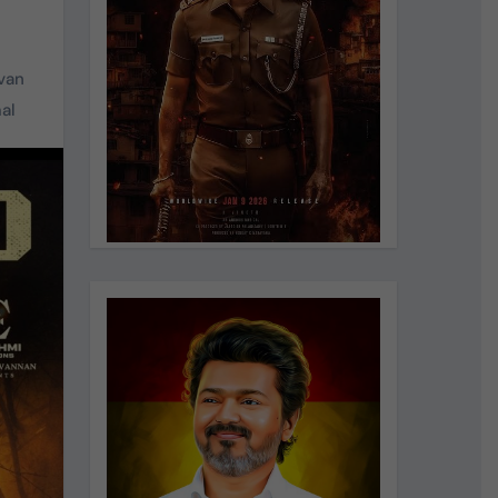
van
al