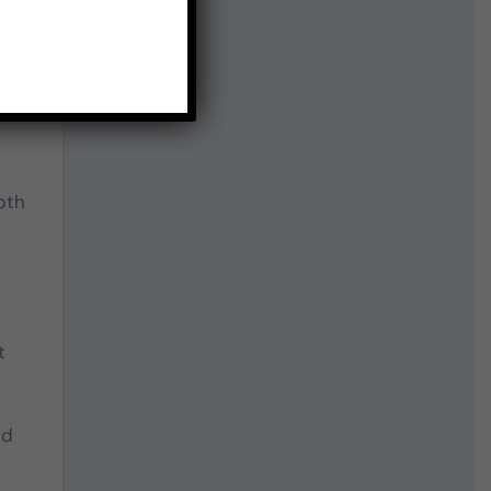
ical
pth
t
nd