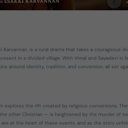
2026 தமிழக
தமிழக வெற்றிக்
சட்டமன்றத் தேர்தலில்,
கழகத்தின் தலைவ
பேட்டரி டார்ச்
தளபதி
சின்னத்தில் மட்டும்
Mar 25, 2026
Mar 28, 2025
தான் போட்டியிடுவது
ki Karvannan, is a rural drama that takes a courageous di
என்பது மக்கள் நீதி
present in a divided village. With Vimal and Sayadevi in l
மய்யம் கட்சியின் உறுதி.
ns around identity, tradition, and conversion, all set aga
பேட்டரி டார்ச் என்பது
எங்களுக்கு வெறும்
சின்னமல்ல. அது
எங்களின் அடையாளம்.
எந்த ஆதாயமும் இன்றி
 film explores the rift created by religious conversions. The
என்னோடு பயணிக்கும்
the other Christian — is heightened by the murder of t
என் தொண்டர்களின்
உணர்வுகளை
are at the heart of these events, and as the story unfol