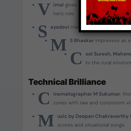
V
imal
gives a grounded performance
hero role.
S
ayadevi
matches him with an equal
M
S Bhaskar
impresses as a 
C
ool Suresh, Mahen
to the rural enviro
Technical Brilliance
C
inematographer M Sukumar
, tho
zones with raw and consistent vi
M
usic by Deepan Chakravarthy
b
scores and situational songs.