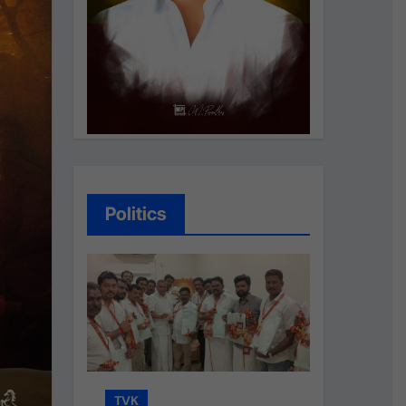
Politics
TVK
TVK