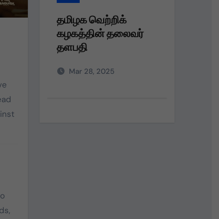
தமிழக வெற்றிக்
தமிழக
ர்
கழகத்தின் தலைவர்
கழகம்
தளபதி அவர்களின்
பெரும்
அறிவுறுத்தலின்படி,
நலத்த
Mar 28, 2025
Dec 
வழங்கு
ve
ead
inst
wo
ds,