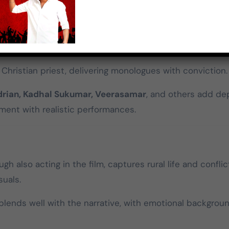
, playing a character with complexity rather than a typ
ly intense portrayal, adding emotional weight.
Christian priest, delivering monologues with conviction.
drian, Kadhal Sukumar, Veerasamar
, and others add de
nment with realistic performances.
ugh also acting in the film, captures rural life and conflic
suals.
lends well with the narrative, with emotional backgrou