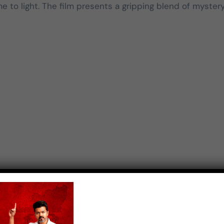
மதிக்கிறேன்.
e to light. The film presents a gripping blend of myster