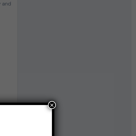
y and
×