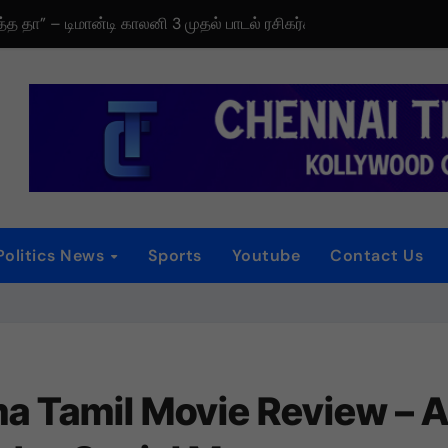
டிரெய்லர் வெளியீட்டு விழா!
iew
 விழா
னம்
்
Politics News
Sports
Youtube
Contact Us
ைப்பட விமர்சனம்
ாகியுள்ள “ஏன் என்னை ஏதோ செய்தாய்” – டீசர் வெளியானது !
a Tamil Movie Review – 