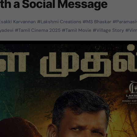
th a Social Message
Esakki Karvannan
#
Lakshmi Creations
#
MS Bhaskar
#
Paramasi
yadevi
#
Tamil Cinema 2025
#
Tamil Movie
#
Village Story
#
Vim