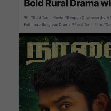
Bold Rural Drama wi
#
Bold Tamil Movie
#
Deepan Chakravarthy
#
Fathima
#
Religious Drama
#
Rural Tamil Film
#
Sa