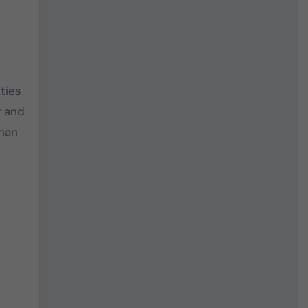
ties
r and
than