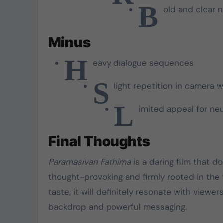
B
old and clear n
Minus
H
eavy dialogue sequences
S
light repetition in camera 
L
imited appeal for neu
Final Thoughts
Paramasivan Fathima
is a daring film that d
thought-provoking and firmly rooted in the f
taste, it will definitely resonate with viewer
backdrop and powerful messaging.