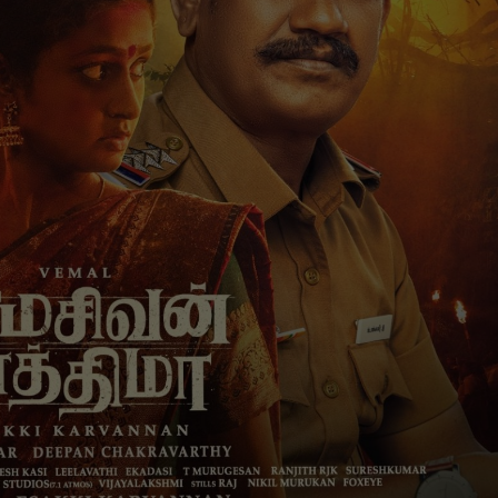
DMK
TVK