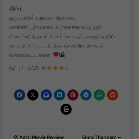
தீர்ப்பு:
ஒரு தாயின் மறுமண ஆசையை
உணர்ச்சிப்பூர்வமாகவும், நகைச்சுவையுடனும்,
மிகைப்படுத்தாமல் பேசும் மனதைக் கவரும் குடும்ப
நாடகம். சிறிய படம், ஆனால் பெரிய மனசுடன்
சொல்லப்பட்ட கதை.
ரேட்டிங்: 3.5/5
☆
Post
Aatti Movie Review
Enga Thangam –