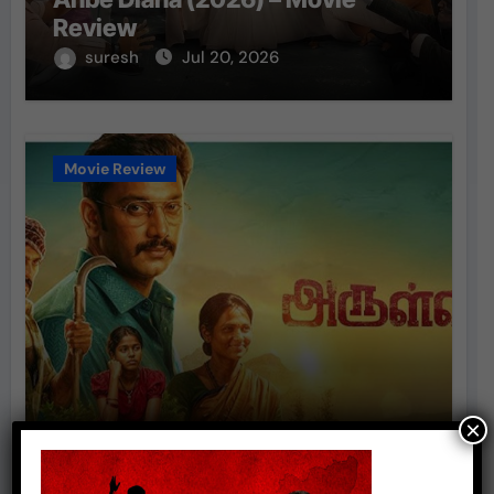
Review
suresh
Jul 20, 2026
Movie Review
×
Arulvaan (2026) – Movie Review
suresh
Jul 20, 2026