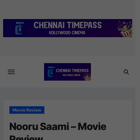
Skip
to
content
Movie Review
Nooru Saami – Movie
Review