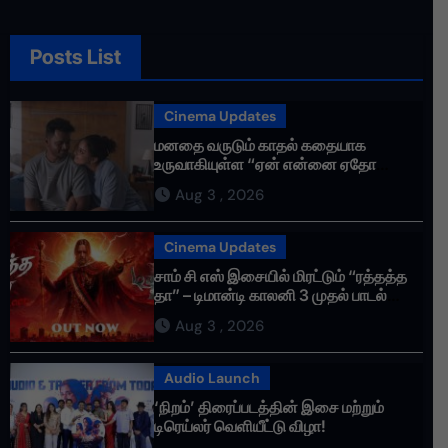
Posts List
Cinema Updates
மனதை வருடும் காதல் கதையாக
உருவாகியுள்ள “ஏன் என்னை ஏதோ
செய்தாய்” – டீசர் வெளியானது !
Aug 3 , 2026
Cinema Updates
சாம் சி எஸ் இசையில் மிரட்டும் “ரத்தத்த
தா” – டிமான்டி காலனி 3 முதல் பாடல்
ரசிகர்களை கவர்ந்து வருகிறது!
Aug 3 , 2026
Audio Launch
‘நிறம்’ திரைப்படத்தின் இசை மற்றும்
டிரெய்லர் வெளியீட்டு விழா!