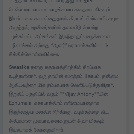
படத்தின் மிகப்பெரிய பலம், இது எளிதாக
மெலோடிராமாவாக மாறக்கூடிய கதையை மிகவும்
இயல்பாக கையாள்வதுதான். கிராமப் பின்னணி, சமூக
அழுத்தம், உறவினர்களின் தலையீடு போன்ற
பழக்கப்பட்ட அம்சங்கள் இருந்தாலும், வழக்கமான
பழிவாங்கல் அல்லது “ஆனர்” டிராமாக்களில் படம்
சிக்கிக்கொள்ளவில்லை.
Swasika
தனது கதாபாத்திரத்தில் சிறப்பாக
நடித்துள்ளார். ஒரு தாயின் ஏமாற்றம், கோபம், தனிமை
ஆகியவற்றை மிக நம்பகமாக வெளிப்படுத்துகிறார்.
இறுதிப் பகுதியில் வரும் **
Vijay Antony
**யின்
Ezhumalai கதாபாத்திரம் எளிமையானதாக
இருந்தாலும் மனதில் நிற்கிறது. வழக்கத்தை விட
அதிகமான முகபாவனைகளுடன் அவர் மிகவும்
இயல்பாகத் தோன்றுகிறார்.