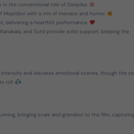
 in the conventional role of Deepika.
2026 தமிழக
தமிழக வெற்றிக்
e of Mopidevi with a mix of menace and humor.
சட்டமன்றத் தேர்தலில்,
கழகத்தின் தலைவ
, delivering a heartfelt performance.
பேட்டரி டார்ச்
தளபதி
Kanakala, and Sunil provide solid support, keeping the
சின்னத்தில் மட்டும்
Mar 25, 2026
Mar 28, 2025
தான் போட்டியிடுவது
என்பது மக்கள் நீதி
மய்யம் கட்சியின் உறுதி.
பேட்டரி டார்ச் என்பது
intensity and elevates emotional scenes, though the s
எங்களுக்கு வெறும்
s roll.
சின்னமல்ல. அது
எங்களின் அடையாளம்.
எந்த ஆதாயமும் இன்றி
என்னோடு பயணிக்கும்
nning, bringing scale and grandeur to the film, capturing
என் தொண்டர்களின்
உணர்வுகளை