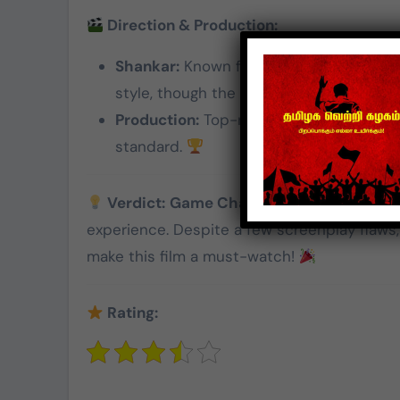
Direction & Production:
Shankar:
Known for his grand vision, Sha
style, though the screenplay could hav
Production:
Top-notch production values
standard.
Verdict:
Game Changer
combines politic
experience. Despite a few screenplay flaws,
make this film a must-watch!
Rating: