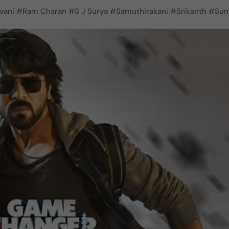
vani
#
Ram Charan
#
S J Surya
#
Samuthirakani
#
Srikanth
#
Suni