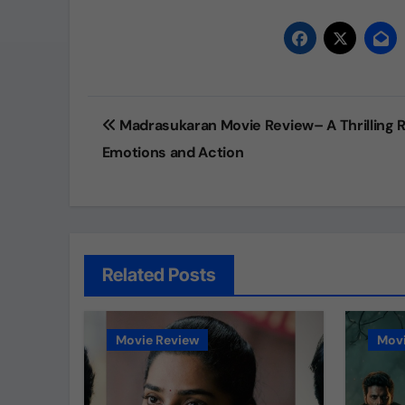
Post
Madrasukaran Movie Review– A Thrilling R
navigation
Emotions and Action
Related Posts
Movie Review
Movi