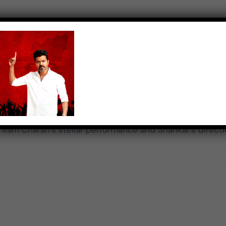
மதிக்கிறேன்.
nkar delivers a strong political drama with his signature
e been sharper.
 from Sri Venkateshwara Creations, maintaining a high
al themes and gripping action to deliver an entertainin
 Ram Charan’s stellar performance and Shankar’s direct