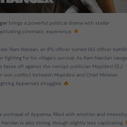
ger
brings a powerful political drama with stellar
ptivating cinematic experience.
le: Ram Nandan, an IPS officer turned IAS officer battli
 fighting for his village’s survival. As Ram Nandan navig
 faces off against the corrupt politician Mopidevi (S.J.
her-son conflict between Mopidevi and Chief Minister
ighting Appanna’s struggles.
s portrayal of Appanna, filled with emotion and intensity,
Nandan is also strong, though slightly less captivating.
DMK
TVK