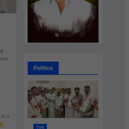
ng
ates
Politics
 is a
TVK
TVK