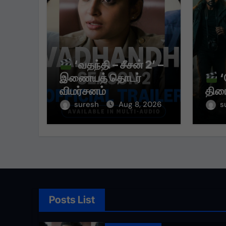
‘வதந்தி – சீசன் 2’ –
இணையத் தொடர்
‘
விமர்சனம்
திரை
suresh
Aug 8, 2026
s
Posts List