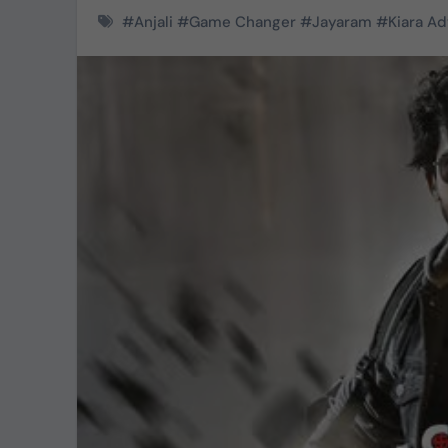
#
Anjali
#
Game Changer
#
Jayaram
#
Kiara Ad