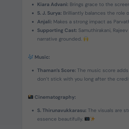
Kiara Advani:
Brings grace to the screen
கொட்டிவாக்கத்தில்
S. J. Surya:
Brilliantly balances the rol
கிறிஸ்துமஸ்:
Anjali:
Makes a strong impact as Parvathi
பெண்களுக்கு புடவை,
Supporting Cast:
Samuthirakani, Rajeev 
மாணவர்களுக்கு
narrative grounded.
Dec 22, 2024
நோட்டுப்புத்தகம்
வழங்கப்பட்டது
Music:
Thaman’s Score:
The music score adds 
don’t stick with you long after the credit
Cinematography:
S. Thirunavukkarasu:
The visuals are stu
essence beautifully.