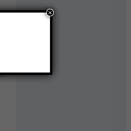
×
g
ion