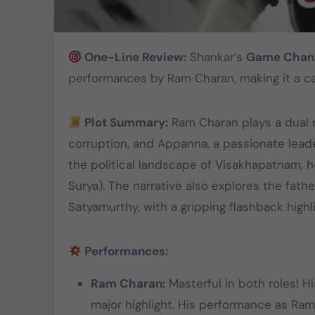
One-Line Review:
Shankar’s
Game Chan
performances by Ram Charan, making it a ca
Plot Summary:
Ram Charan plays a dual ro
corruption, and Appanna, a passionate leader
the political landscape of Visakhapatnam, he
Surya). The narrative also explores the fat
Satyamurthy, with a gripping flashback highl
Performances:
Ram Charan:
Masterful in both roles! Hi
major highlight. His performance as Ram 
TVK