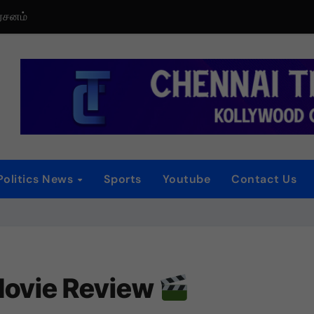
்
ாகியுள்ள “ஏன் என்னை ஏதோ செய்தாய்” – டீசர் வெளியானது !
தத்த தா” – டிமான்டி காலனி 3 முதல் பாடல் ரசிகர்களை கவர்ந்து வருகிற
டிரெய்லர் வெளியீட்டு விழா!
iew
Politics News
Sports
Youtube
Contact Us
 விழா
தொடர் விமர்சனம்
ovie Review