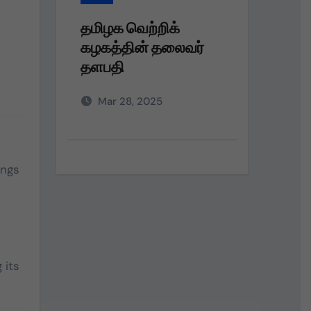
தமிழக வெற்றிக்
தமிழக
ர்
கழகத்தின் தலைவர்
கழகம்
தளபதி அவர்களின்
பெரும்
அறிவுறுத்தலின்படி,
நலத்த
Mar 28, 2025
Dec 
வழங்கு
ongs
 its