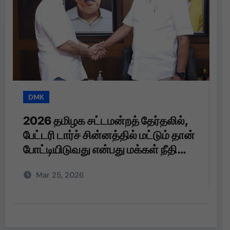
DMK
T
2026 தமிழக சட்டமன்றத் தேர்தலில்,
த
பேட்டரி டார்ச் சின்னத்தில் மட்டும் தான்
த
போட்டியிடுவது என்பது மக்கள் நீதி
மய்யம் கட்சியின் உறுதி. பேட்டரி டார்ச்
Mar 25, 2026
என்பது எங்களுக்கு வெறும்
சின்னமல்ல. அது எங்களின்
அடையாளம். எந்த ஆதாயமும் இன்றி
என்னோடு பயணிக்கும் என்