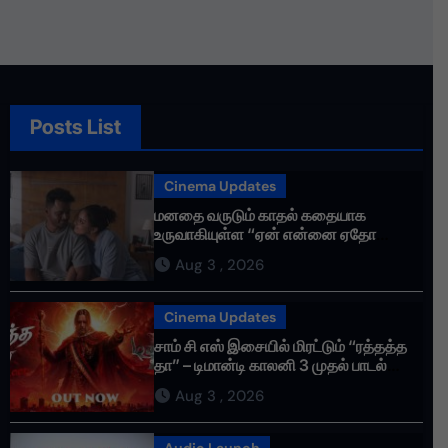
தொண்டர்களின் உணர்வுகளை
மதிக்கிறேன்.
Posts List
Cinema Updates
மனதை வருடும் காதல் கதையாக
உருவாகியுள்ள “ஏன் என்னை ஏதோ
செய்தாய்” – டீசர் வெளியானது !
Aug 3 , 2026
Cinema Updates
சாம் சி எஸ் இசையில் மிரட்டும் “ரத்தத்த
தா” – டிமான்டி காலனி 3 முதல் பாடல்
ரசிகர்களை கவர்ந்து வருகிறது!
Aug 3 , 2026