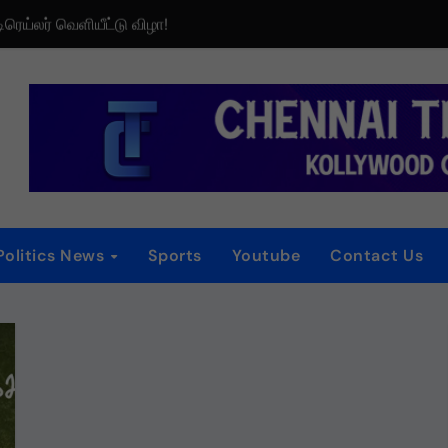
டிரெய்லர் வெளியீட்டு விழா!
iew
 விழா
னம்
்
Politics News
Sports
Youtube
Contact Us
ைப்பட விமர்சனம்
ாகியுள்ள “ஏன் என்னை ஏதோ செய்தாய்” – டீசர் வெளியானது !