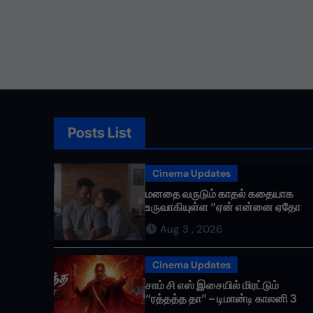
வெறும் சின்னமல்ல. அது
எங்களின் அடையாளம். எ
ஆதாயமும் இன்றி என்ன
பயணிக்கும் என்
தொண்டர்களின் உணர்வ
மதிக்கிறேன்.
Posts List
Cinema Updates
மனதை வருடும் காதல் கதையாக
உருவாகியுள்ள “ஏன் என்னை ஏதோ
செய்தாய்” – டீசர் வெளியானது !
Aug 3 , 2026
Cinema Updates
சாம் சி எஸ் இசையில் மிரட்டும்
“ரத்தத்த தா” – டிமான்டி காலனி 3
முதல் பாடல் ரசிகர்களை கவர்ந்து