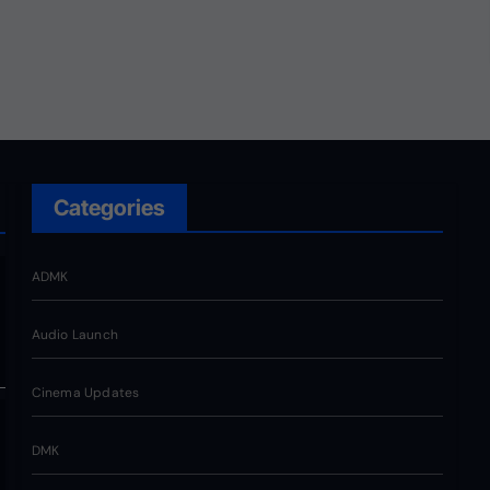
ந்த
ோடு
ுகளை
Categories
ADMK
Audio Launch
Cinema Updates
DMK