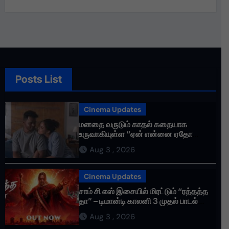
Posts List
Cinema Updates
மனதை வருடும் காதல் கதையாக
உருவாகியுள்ள “ஏன் என்னை ஏதோ
செய்தாய்” – டீசர் வெளியானது !
Aug 3 , 2026
Cinema Updates
சாம் சி எஸ் இசையில் மிரட்டும் “ரத்தத்த
தா” – டிமான்டி காலனி 3 முதல் பாடல்
ரசிகர்களை கவர்ந்து வருகிறது!
Aug 3 , 2026