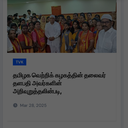
TVK
T
தமிழக வெற்றிக் கழகத்தின் தலைவர்
தம
தளபதி அவர்களின்
பெ
அறிவுறுத்தலின்படி,
வழ
Mar 28, 2025