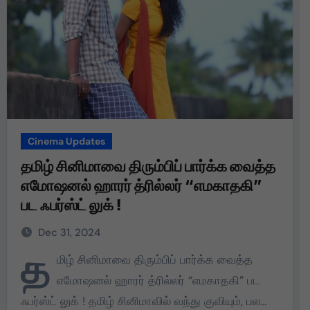
Cinema Updates
தமிழ் சினிமாவை திரும்பிப் பார்க்க வைத்த
எமோஷனல் ஹாரர் த்ரில்லர் “எமகாதகி”
பட ஃபர்ஸ்ட் லுக் !
Dec 31, 2024
த
மிழ் சினிமாவை திரும்பிப் பார்க்க வைத்த
எமோஷனல் ஹாரர் த்ரில்லர் “எமகாதகி” பட
ஃபர்ஸ்ட் லுக் ! தமிழ் சினிமாவில் வந்து குவியும், பல…