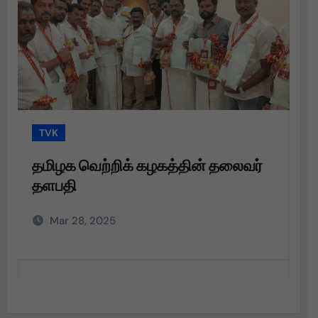
TVK
T
தமிழக வெற்றிக் கழகத்தின் தலைவர்
த
தளபதி
த
அற
Mar 28, 2025