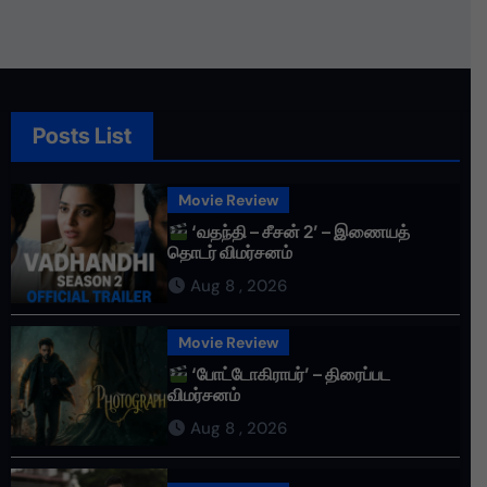
Posts List
Movie Review
‘வதந்தி – சீசன் 2’ – இணையத்
தொடர் விமர்சனம்
Aug 8 , 2026
Movie Review
‘போட்டோகிராபர்’ – திரைப்பட
விமர்சனம்
Aug 8 , 2026