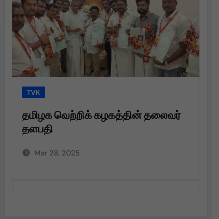
TVK
T
தமிழக வெற்றிக் கழகத்தின் தலைவர்
த
தளபதி
த
அற
Mar 28, 2025