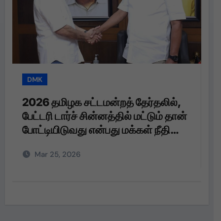
DMK
T
2026 தமிழக சட்டமன்றத் தேர்தலில்,
த
பேட்டரி டார்ச் சின்னத்தில் மட்டும் தான்
த
போட்டியிடுவது என்பது மக்கள் நீதி
மய்யம் கட்சியின் உறுதி. பேட்டரி டார்ச்
Mar 25, 2026
என்பது எங்களுக்கு வெறும்
சின்னமல்ல. அது எங்களின்
அடையாளம். எந்த ஆதாயமும் இன்றி
என்னோடு பயணிக்கும் என்
தொண்டர்களின் உணர்வுகளை