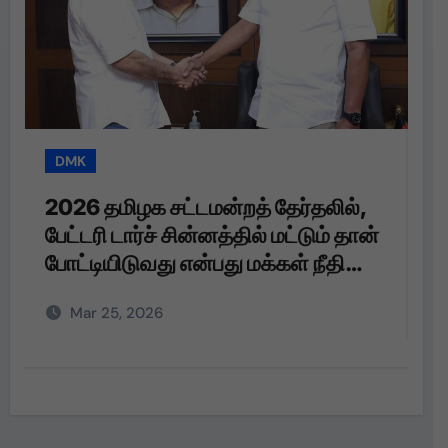
DMK
T
2026 தமிழக சட்டமன்றத் தேர்தலில்,
த
பேட்டரி டார்ச் சின்னத்தில் மட்டும் தான்
த
போட்டியிடுவது என்பது மக்கள் நீதி
மய்யம் கட்சியின் உறுதி. பேட்டரி டார்ச்
Mar 25, 2026
என்பது எங்களுக்கு வெறும்
சின்னமல்ல. அது எங்களின்
அடையாளம். எந்த ஆதாயமும் இன்றி
என்னோடு பயணிக்கும் என்
தொண்டர்களின் உணர்வுகளை