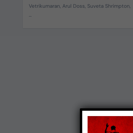
Vetrikumaran, Arul Doss, Suveta Shrimpton,
…