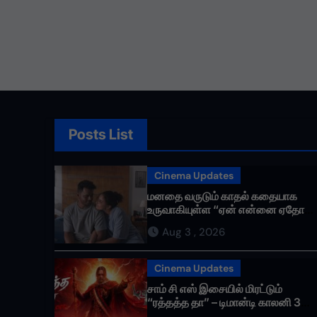
Posts List
Cinema Updates
மனதை வருடும் காதல் கதையாக
உருவாகியுள்ள “ஏன் என்னை ஏதோ
செய்தாய்” – டீசர் வெளியானது !
Aug 3 , 2026
Cinema Updates
சாம் சி எஸ் இசையில் மிரட்டும்
“ரத்தத்த தா” – டிமான்டி காலனி 3
முதல் பாடல் ரசிகர்களை கவர்ந்து