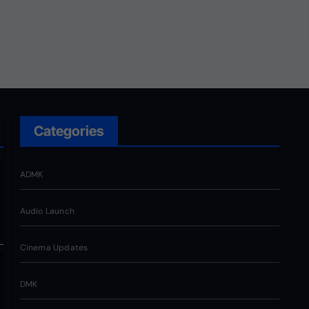
வெறும் சின்னமல்ல. அது
எங்களின் அடையாளம். எந்த
ஆதாயமும் இன்றி என்னோடு
பயணிக்கும் என்
தொண்டர்களின் உணர்வுகளை
மதிக்கிறேன்.
Categories
ADMK
Audio Launch
Cinema Updates
DMK