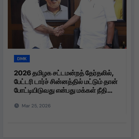
DMK
T
2026 தமிழக சட்டமன்றத் தேர்தலில்,
த
பேட்டரி டார்ச் சின்னத்தில் மட்டும் தான்
த
போட்டியிடுவது என்பது மக்கள் நீதி
மய்யம் கட்சியின் உறுதி. பேட்டரி டார்ச்
Mar 25, 2026
என்பது எங்களுக்கு வெறும்
சின்னமல்ல. அது எங்களின்
அடையாளம். எந்த ஆதாயமும் இன்றி
என்னோடு பயணிக்கும் என்