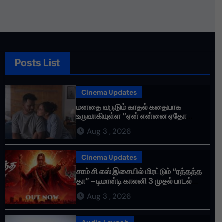
தொண்டர்களின் உணர்வுகளை
மதிக்கிறேன்.
Posts List
Cinema Updates
மனதை வருடும் காதல் கதையாக
உருவாகியுள்ள “ஏன் என்னை ஏதோ
செய்தாய்” – டீசர் வெளியானது !
Aug 3 , 2026
Cinema Updates
சாம் சி எஸ் இசையில் மிரட்டும் “ரத்தத்த
தா” – டிமான்டி காலனி 3 முதல் பாடல்
ரசிகர்களை கவர்ந்து வருகிறது!
Aug 3 , 2026