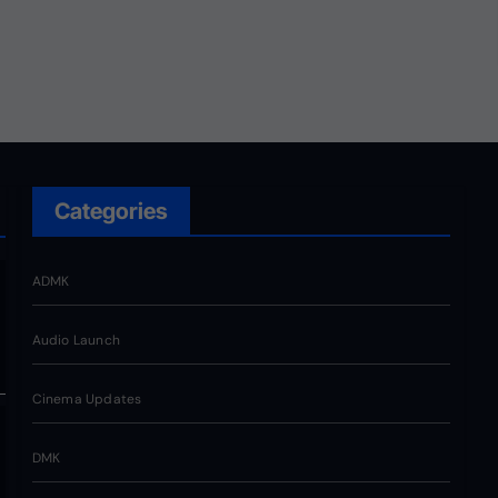
வெறும் சின்னமல்ல. அது
எங்களின் அடையாளம். எந்த
ஆதாயமும் இன்றி என்னோடு
பயணிக்கும் என்
தொண்டர்களின் உணர்வுகளை
மதிக்கிறேன்.
Categories
ADMK
Audio Launch
Cinema Updates
DMK