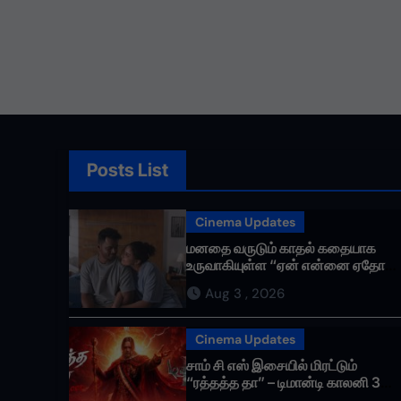
Posts List
Cinema Updates
மனதை வருடும் காதல் கதையாக
உருவாகியுள்ள “ஏன் என்னை ஏதோ
செய்தாய்” – டீசர் வெளியானது !
Aug 3 , 2026
Cinema Updates
சாம் சி எஸ் இசையில் மிரட்டும்
“ரத்தத்த தா” – டிமான்டி காலனி 3
முதல் பாடல் ரசிகர்களை கவர்ந்து