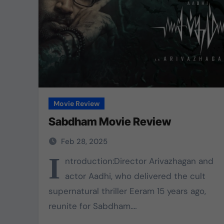
Movie Review
Sabdham Movie Review
Feb 28, 2025
I
ntroduction:Director Arivazhagan and
actor Aadhi, who delivered the cult
supernatural thriller Eeram 15 years ago,
reunite for Sabdham.…