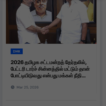
DMK
T
2026 தமிழக சட்டமன்றத் தேர்தலில்,
த
பேட்டரி டார்ச் சின்னத்தில் மட்டும் தான்
த
போட்டியிடுவது என்பது மக்கள் நீதி
மய்யம் கட்சியின் உறுதி. பேட்டரி டார்ச்
Mar 25, 2026
என்பது எங்களுக்கு வெறும்
சின்னமல்ல. அது எங்களின்
அடையாளம். எந்த ஆதாயமும் இன்றி