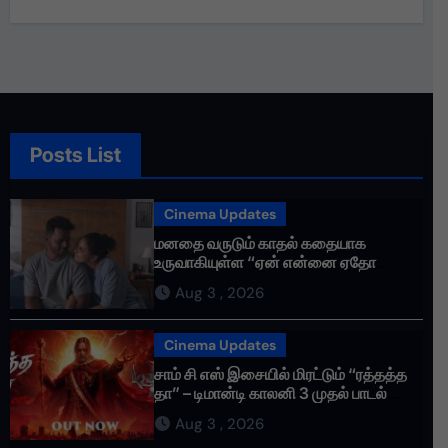
என்னோடு பயணிக்கும் என்
தொண்டர்களின் உணர்வுகளை
மதிக்கிறேன்.
Posts List
Cinema Updates
மனதை வருடும் காதல் கதையாக
உருவாகியுள்ள “ஏன் என்னை ஏதோ
செய்தாய்” – டீசர் வெளியானது !
Aug 3 , 2026
Cinema Updates
சாம் சி எஸ் இசையில் மிரட்டும் “ரத்தத்த
தா” – டிமான்டி காலனி 3 முதல் பாடல்
ரசிகர்களை கவர்ந்து வருகிறது!
Aug 3 , 2026