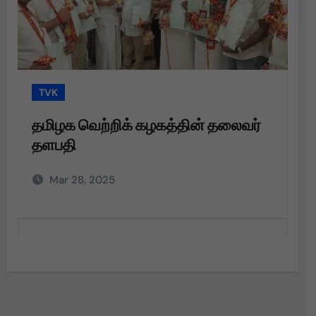
TVK
T
தமிழக வெற்றிக் கழகத்தின் தலைவர்
த
தளபதி
த
அற
Mar 28, 2025