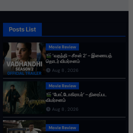
Posts List
Movie Review
‘வதந்தி – சீசன் 2’ – இணையத்
தொடர் விமர்சனம்
Aug 8 , 2026
Movie Review
‘போட்டோகிராபர்’ – திரைப்பட
விமர்சனம்
Aug 8 , 2026
Movie Review