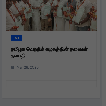
TVK
T
தமிழக வெற்றிக் கழகத்தின் தலைவர்
த
தளபதி
த
அற
Mar 28, 2025