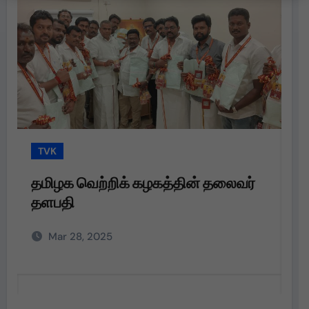
TVK
T
தமிழக வெற்றிக் கழகத்தின் தலைவர்
த
தளபதி
த
அற
Mar 28, 2025