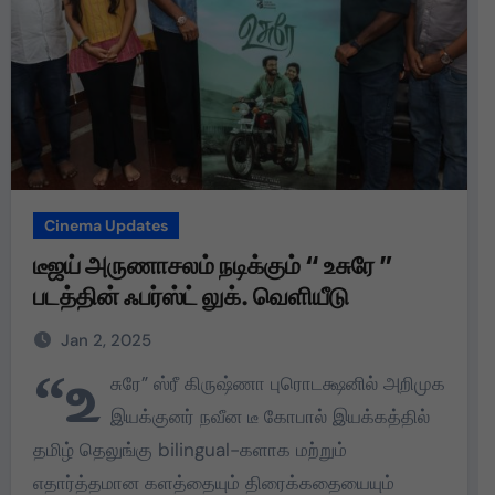
Cinema Updates
டீஜய் அருணாசலம் நடிக்கும் “ உசுரே ”
படத்தின் ஃபர்ஸ்ட் லுக். வெளியீடு
Jan 2, 2025
“உ
சுரே” ஸ்ரீ கிருஷ்ணா புரொடக்ஷனில் அறிமுக
இயக்குனர் நவீன டீ கோபால் இயக்கத்தில்
தமிழ் தெலுங்கு bilingual-களாக மற்றும்
எதார்த்தமான களத்தையும் திரைக்கதையையும்