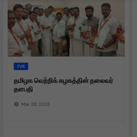
TVK
T
தமிழக வெற்றிக் கழகத்தின் தலைவர்
த
தளபதி
த
அற
Mar 28, 2025