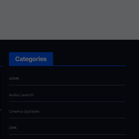
வெறும் சின்னமல்ல. அது
எங்களின் அடையாளம். எந்த
ஆதாயமும் இன்றி என்னோடு
பயணிக்கும் என்
தொண்டர்களின் உணர்வுகளை
மதிக்கிறேன்.
Categories
ADMK
Audio Launch
Cinema Updates
DMK