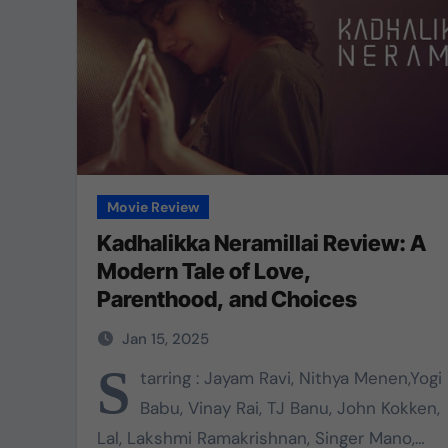
Movie Review
Kadhalikka Neramillai Review: A
Modern Tale of Love,
Parenthood, and Choices
Jan 15, 2025
S
tarring : Jayam Ravi, Nithya Menen,Yogi
Babu, Vinay Rai, TJ Banu, John Kokken,
Lal, Lakshmi Ramakrishnan, Singer Mano,…