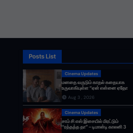
Posts List
Cinema Updates
மனதை வருடும் காதல் கதையாக
உருவாகியுள்ள “ஏன் என்னை ஏதோ
செய்தாய்” – டீசர் வெளியானது !
Aug 3 , 2026
Cinema Updates
சாம் சி எஸ் இசையில் மிரட்டும்
“ரத்தத்த தா” – டிமான்டி காலனி 3
முதல் பாடல் ரசிகர்களை கவர்ந்து