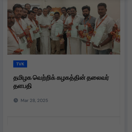
TVK
T
தமிழக வெற்றிக் கழகத்தின் தலைவர்
த
தளபதி
த
அற
Mar 28, 2025