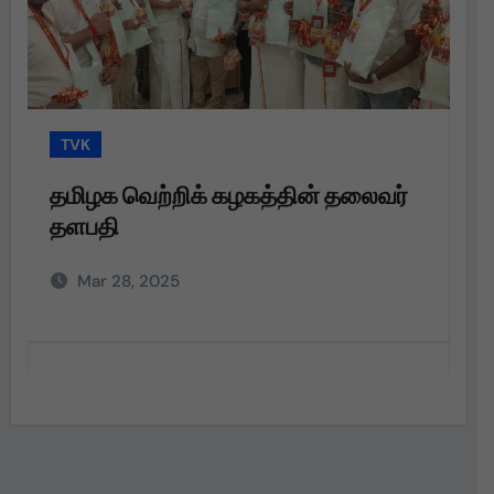
TVK
T
தமிழக வெற்றிக் கழகத்தின் தலைவர்
த
தளபதி
த
அற
Mar 28, 2025