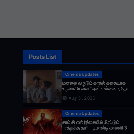
Posts List
Cinema Updates
மனதை வருடும் காதல் கதையாக
உருவாகியுள்ள “ஏன் என்னை ஏதோ
செய்தாய்” – டீசர் வெளியானது !
Aug 3 , 2026
Cinema Updates
சாம் சி எஸ் இசையில் மிரட்டும்
“ரத்தத்த தா” – டிமான்டி காலனி 3
முதல் பாடல் ரசிகர்களை கவர்ந்து