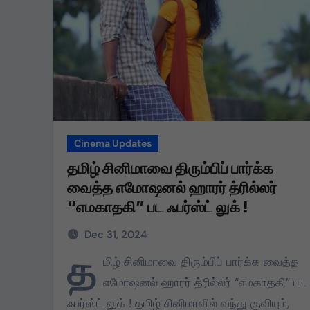
Cinema Updates
தமிழ் சினிமாவை திரும்பிப் பார்க்க
வைத்த எமோஷனல் ஹாரர் த்ரில்லர்
“எமகாதகி” பட ஃபர்ஸ்ட் லுக் !
Dec 31, 2024
த
மிழ் சினிமாவை திரும்பிப் பார்க்க வைத்த
எமோஷனல் ஹாரர் த்ரில்லர் “எமகாதகி” பட
ஃபர்ஸ்ட் லுக் ! தமிழ் சினிமாவில் வந்து குவியும்,