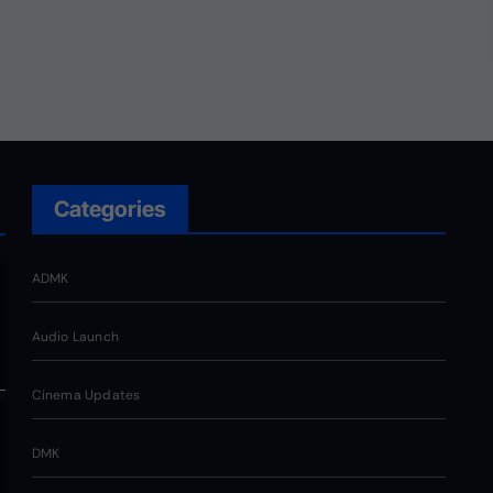
வெறும் சின்னமல்ல. அது
எங்களின் அடையாளம். எந்த
ஆதாயமும் இன்றி என்னோடு
பயணிக்கும் என்
தொண்டர்களின் உணர்வுகளை
மதிக்கிறேன்.
Categories
ADMK
Audio Launch
Cinema Updates
DMK