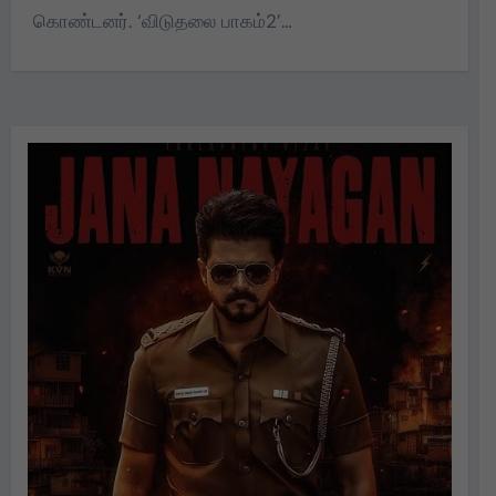
கொண்டனர். ‘விடுதலை பாகம்2’…