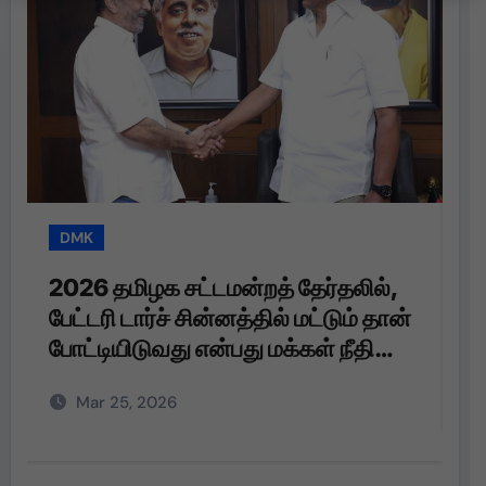
DMK
T
2026 தமிழக சட்டமன்றத் தேர்தலில்,
த
பேட்டரி டார்ச் சின்னத்தில் மட்டும் தான்
த
போட்டியிடுவது என்பது மக்கள் நீதி
மய்யம் கட்சியின் உறுதி. பேட்டரி டார்ச்
Mar 25, 2026
என்பது எங்களுக்கு வெறும்
சின்னமல்ல. அது எங்களின்
அடையாளம். எந்த ஆதாயமும் இன்றி