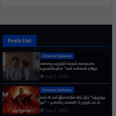
என்னோடு பயணிக்கும் என்
தொண்டர்களின் உணர்வுகளை
மதிக்கிறேன்.
Posts List
Cinema Updates
மனதை வருடும் காதல் கதையாக
உருவாகியுள்ள “ஏன் என்னை ஏதோ
செய்தாய்” – டீசர் வெளியானது !
Aug 3 , 2026
Cinema Updates
சாம் சி எஸ் இசையில் மிரட்டும் “ரத்தத்த
தா” – டிமான்டி காலனி 3 முதல் பாடல்
ரசிகர்களை கவர்ந்து வருகிறது!
Aug 3 , 2026