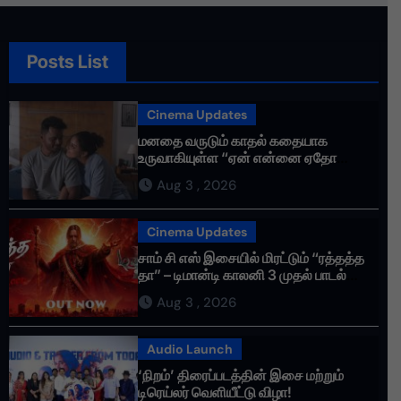
Posts List
Cinema Updates
மனதை வருடும் காதல் கதையாக
உருவாகியுள்ள “ஏன் என்னை ஏதோ
செய்தாய்” – டீசர் வெளியானது !
Aug 3 , 2026
Cinema Updates
சாம் சி எஸ் இசையில் மிரட்டும் “ரத்தத்த
தா” – டிமான்டி காலனி 3 முதல் பாடல்
ரசிகர்களை கவர்ந்து வருகிறது!
Aug 3 , 2026
Audio Launch
‘நிறம்’ திரைப்படத்தின் இசை மற்றும்
டிரெய்லர் வெளியீட்டு விழா!