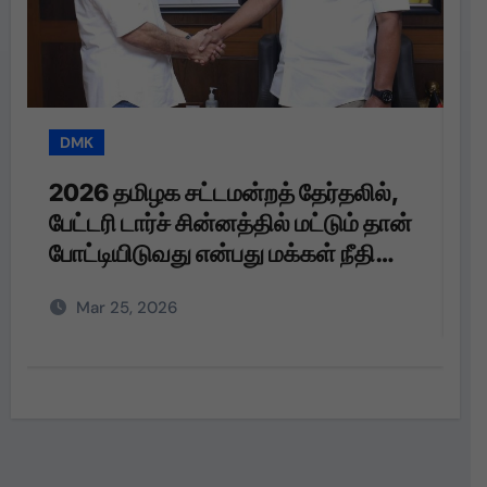
DMK
T
2026 தமிழக சட்டமன்றத் தேர்தலில்,
த
பேட்டரி டார்ச் சின்னத்தில் மட்டும் தான்
த
போட்டியிடுவது என்பது மக்கள் நீதி
மய்யம் கட்சியின் உறுதி. பேட்டரி டார்ச்
Mar 25, 2026
என்பது எங்களுக்கு வெறும்
சின்னமல்ல. அது எங்களின்
அடையாளம். எந்த ஆதாயமும் இன்றி
என்னோடு பயணிக்கும் என்
தொண்டர்களின் உணர்வுகளை
மதிக்கிறேன்.