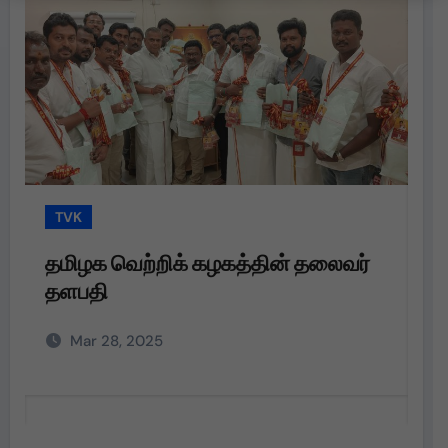
TVK
T
தமிழக வெற்றிக் கழகத்தின் தலைவர்
த
தளபதி
த
அற
Mar 28, 2025