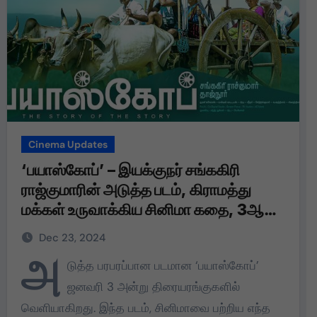
Cinema Updates
‘பயாஸ்கோப்’ – இயக்குநர் சங்ககிரி
ராஜ்குமாரின் அடுத்த படம், கிராமத்து
மக்கள் உருவாக்கிய சினிமா கதை, 3ஆம்
தேதி வெளியீடு!
Dec 23, 2024
அ
டுத்த பரபரப்பான படமான ‘பயாஸ்கோப்’
ஜனவரி 3 அன்று திரையரங்குகளில்
வெளியாகிறது. இந்த படம், சினிமாவை பற்றிய எந்த