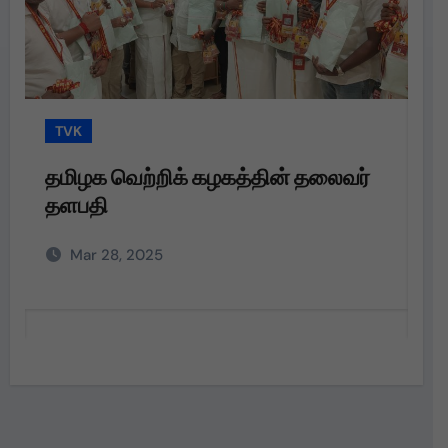
TVK
T
தமிழக வெற்றிக் கழகத்தின் தலைவர்
த
தளபதி
த
அற
Mar 28, 2025