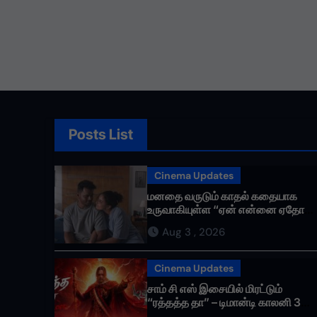
வெறும் சின்னமல்ல.
எங்களின் அடையாளம்
ஆதாயமும் இன்றி எ
பயணிக்கும் என்
தொண்டர்களின் உண
மதிக்கிறேன்.
Posts List
Cinema Updates
மனதை வருடும் காதல் கதையாக
உருவாகியுள்ள “ஏன் என்னை ஏதோ
செய்தாய்” – டீசர் வெளியானது !
Aug 3 , 2026
Cinema Updates
சாம் சி எஸ் இசையில் மிரட்டும்
“ரத்தத்த தா” – டிமான்டி காலனி 3
முதல் பாடல் ரசிகர்களை கவர்ந்து