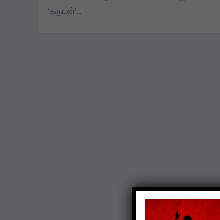
‘கருடன்’…