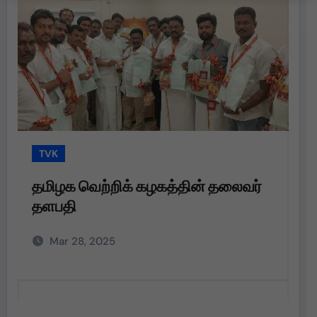
TVK
T
தமிழக வெற்றிக் கழகத்தின் தலைவர்
த
தளபதி
த
அற
Mar 28, 2025