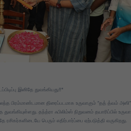
ப்பிடிப்பு இனிதே துவங்கியது!!*
 கலந்த பிரம்மாண்டமான திரைப்படமாக உருவாகும் “தத் த்வம் அஸி”
ே துவங்கியுள்ளது. தந்த்ரா ஃபிலிம்ஸ் நிறுவனம் தயாரிப்பில் உருவா
தே ரசிகர்களிடையே பெரும் எதிர்பார்ப்பை ஏற்படுத்தி வருகிறது.
DMK
TVK