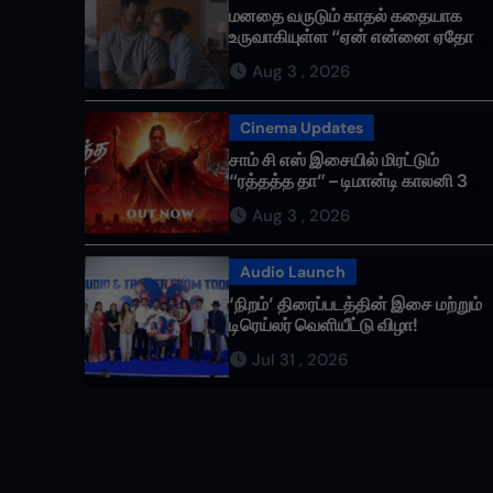
மனதை வருடும் காதல் கதையாக
உருவாகியுள்ள “ஏன் என்னை ஏதோ
செய்தாய்” – டீசர் வெளியானது !
Aug 3 , 2026
Cinema Updates
சாம் சி எஸ் இசையில் மிரட்டும்
“ரத்தத்த தா” – டிமான்டி காலனி 3
முதல் பாடல் ரசிகர்களை கவர்ந்து
Aug 3 , 2026
வருகிறது!
Audio Launch
‘நிறம்’ திரைப்படத்தின் இசை மற்றும்
டிரெய்லர் வெளியீட்டு விழா!
Jul 31 , 2026