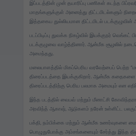
இப்படத்தின் முன் தயாரிப்பு பணிகள் கடந்த பிப்ர
கொட்டிவாக்கத்தில்
மாதங்களுக்குள் அனைத்து திட்டமிடல்களும் நிறைவு ச
கிறிஸ்துமஸ்:
இத்தகைய துல்லியமான திட்டமிடல் படக்குழுவின் அ
பெண்களுக்கு புடவை,
படப்பிடிப்பு துவக்க நிகழ்வில் இயக்குநர் வெங்கட
மாணவர்களுக்கு
படக்குழுவை வாழ்த்தினார். ஆன்மீக சூழலில் நட
Dec 22, 2024
நோட்டுப்புத்தகம்
அமைந்தது.
வழங்கப்பட்டது
மலையாளத்தில் மிகப்பெரிய வரவேற்பைப் பெற்ற “மாள
திரைப்படத்தை இயக்குகிறார். ஆன்மீக கதைகளை உண
திரைப்படத்திற்கு பெரிய பலமாக அமையும் என எதிர்ப
இந்த படத்தில் வைபவ் மற்றும் மீனாட்சி கோவிந்த
அரவிந்த் ஆகாஷ், ஆடுகளம் நரேன் உள்ளிட்ட பலரு
பக்தி, நம்பிக்கை மற்றும் ஆன்மீக உணர்வுகளை ம
பொழுதுபோக்கு அம்சங்களையும் சேர்த்து இந்த திரை