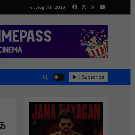
து!
Fri. Aug 7th, 2026
Subscribe
தே