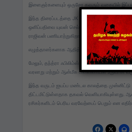
இளைஞர்களையும் ஒருசேர கவரும் வகையில் இப்படத
இந்த திரைப்படத்தை JK சரவணா மற்றும் JK சதீஷ்
ஒளிப்பதிவை யுவன் செல்வா கவனிக்க, படத்தொகுப
ராஜிவன் பணியாற்றுகிறார். சண்டைக் காட்சிகளை
எழுத்தாளர்களாக ஆதித்யா தங்கீராலா, நந்தகுமார்
மேலும், தந்த்ரா ஃபிலிம்ஸ் நிறுவனம் அறிவித்து
வரலாறு மற்றும் ஆன்மீக பின்னணியில் உருவாகி வரு
இந்த வருடம் ஐயப்ப மண்டல காலத்தை முன்னிட்டு 
திட்டமிட்டுள்ளதாக தகவல் வெளியாகியுள்ளது. ஆன
ரசிகர்களிடம் பெரிய வரவேற்பைப் பெறும் என எதிர்ப