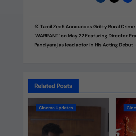
Post
Tamil Zee5 Announces Gritty Rural Crime
navigation
‘WARRANT’ on May 22 Featuring Director Pr
Pandiyaraj as lead actor in His Acting Debut 
Related Posts
Cinema Updates
Cin