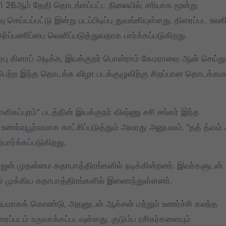
வரி 26ஆம் தேதி தொடங்கப்பட்ட நிலையில், சரியாக மூன்று
2026 தமிழக
தமிழக வெற்ற
ெய்யப்பட்டு இன்று படப்பிடிப்பு துவங்கியுள்ளது. திரைப்பட உலகி
சட்டமன்றத் தேர்தலில்,
கழகத்தின் 
ர்ப்பணிப்பை வெளிப்படுத்துவதாக பார்க்கப்படுகிறது.
பேட்டரி டார்ச்
தளபதி
் பிரபு கிளாப் அடிக்க, இயக்குநர் பொன்ராம் கேமராவை ஆன் செய்து
சின்னத்தில் மட்டும்
ைபெற்ற இந்த தொடக்க விழா படக்குழுவிற்கு சிறப்பான தொடக்க
Mar 25, 2026
Mar 28, 2025
தான் போட்டியிடுவது
என்பது மக்கள் நீதி
மய்யம் கட்சியின் உறுதி.
ிகப்புரம்” படத்தின் இயக்குநர் விஷ்ணு சசி சங்கர் இந்த
பேட்டரி டார்ச் என்பது
ர்வுபூர்வமாக காட்சிப்படுத்தும் அவரது அனுபவம், “தத் த்வம்
எங்களுக்கு வெறும்
ார்க்கப்படுகிறது.
சின்னமல்ல. அது
எங்களின் அடையாளம்.
ராஜன் முதன்மை கதாபாத்திரங்களில் நடிக்கின்றனர். இவர்களுடன்
எந்த ஆதாயமும் இன்றி
ம் முக்கிய கதாபாத்திரங்களில் இணைந்துள்ளனர்.
என்னோடு பயணிக்கும்
என் தொண்டர்களின்
ையமாகக் கொண்டு, அதனுடன் ஆக்சன் மற்றும் உணர்ச்சி கலந்த
உணர்வுகளை
ப்படம் உருவாக்கப்படவுள்ளது. குடும்ப ரசிகர்களையும்