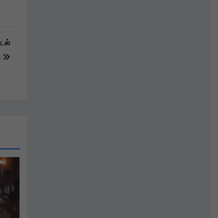
டல்
ு