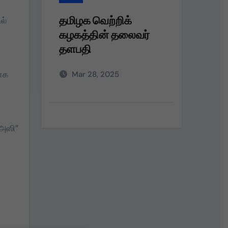
ிக்
தமிழக வெற்றிக்
த
ல்
தலைவர்
கழகத்தின் தலைவர்
க
தளபதி அவர்களின்
ப
அறிவுறுத்தலின்படி,
ந
மாக
Mar 28, 2025
வ
 அஸி”