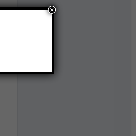
×
ும்