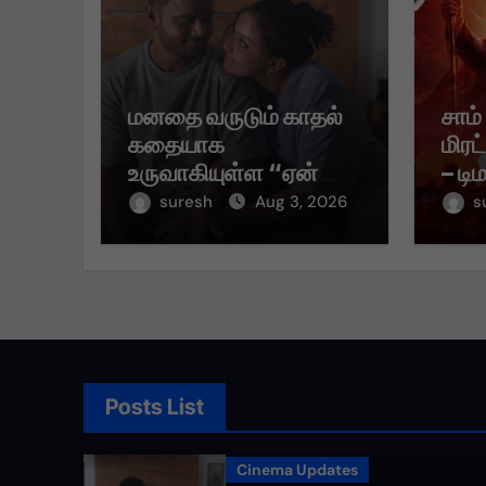
மனதை வருடும் காதல்
சாம்
கதையாக
மிரட
உருவாகியுள்ள “ஏன்
– டி
என்னை ஏதோ
முதல
suresh
Aug 3, 2026
s
செய்தாய்” – டீசர்
கவர்
வெளியானது !
Posts List
Cinema Updates