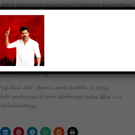
மதிக்கிறேன்.
்தின் திரைக்கதை வடிவமைக்கப்பட்டுள்ளதாக கூறப்படுகிறது.
 தயாரிக்கின்றனர். இசையை பிரேம் ஜி அமரன் அமைக்கிறார்.
்பை பிரவீன் KL மேற்கொள்கிறார். கலை இயக்குநராக சூர்யா
 சக்தி சரவணன் வடிவமைக்கிறார்.
 தமிழ்செல்வன் மற்றும் ப்ருத்வி ஆதித்யா இணைந்துள்ளனர்.
ள்ள மற்றொரு முக்கியமான திரைப்படமான “ஆர்ய கேரள வர்மன்” படம
வது குறிப்பிடத்தக்கது.
“தத் த்வம் அஸி” திரைப்படத்தை வெளியிட படக்குழு
்மீக உணர்வுகளுடன் மாஸ் அம்சங்களும் கலந்த இந்த படம்
ார்க்கப்படுகிறது.