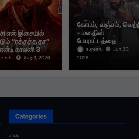
கோபம், வஞ்சம், வெற்
– மனதின்
 சி எஸ் இசையில்
போராட்டத்தை
்டும் “ரத்தத்த தா”
சொல்லும் “வஞ்சம் தீர்
மான்டி காலனி 3
suresh
Jun 20,
பாடல்!
் பாடல் ரசிகர்களை
uresh
Aug 3, 2026
2026
ந்து வருகிறது!
Categories
ADMK