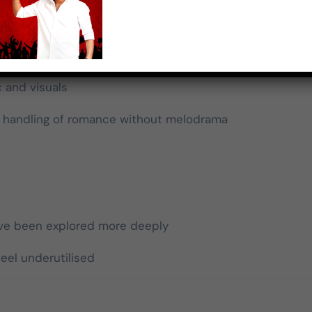
es from the lead pair
l perspective
 and visuals
 handling of romance without melodrama
ave been explored more deeply
eel underutilised