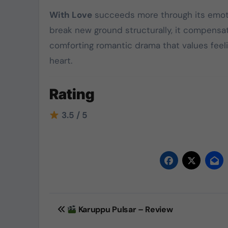
With Love
succeeds more through its emotio
break new ground structurally, it compensat
comforting romantic drama that values feelin
heart.
Rating
3.5 / 5
Post
Karuppu Pulsar – Review
navigation