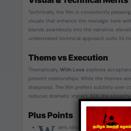
Visual & Technical Merits
Technically, the film is consistently pleasing
visuals that enhance the nostalgic tone wi
blends seamlessly into the narrative, elevat
understated technical approach suits its m
Theme vs Execution
Thematically,
With Love
explores acceptance
present relationships. While the themes are
sharpness. The film prefers subtlety over 
reduces dramatic impact. Still, the sinceri
Plus Points
arm, sincere storytelling