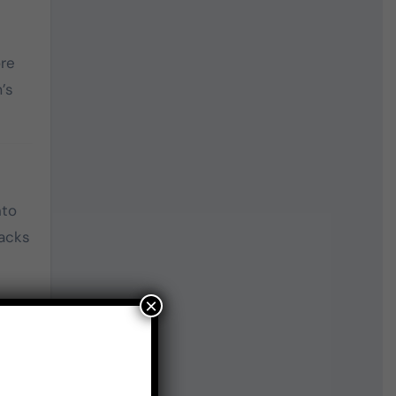
ore
’s
nto
lacks
×