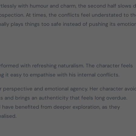
ffortlessly with humour and charm, the second half slows
2026 தமிழக
தமிழக வெற
rospection. At times, the conflicts feel understated to th
சட்டமன்றத் தேர்தலில்,
கழகத்தின
nally plays things too safe instead of pushing its emotio
பேட்டரி டார்ச்
தளபதி
சின்னத்தில் மட்டும்
Mar 25, 2026
Mar 28, 2
தான் போட்டியிடுவது
என்பது மக்கள் நீதி
மய்யம் கட்சியின் உறுதி.
erformed with refreshing naturalism. The character feels
பேட்டரி டார்ச் என்பது
 it easy to empathise with his internal conflicts.
எங்களுக்கு வெறும்
சின்னமல்ல. அது
er perspective and emotional agency. Her character avoi
எங்களின் அடையாளம்.
s and brings an authenticity that feels long overdue.
எந்த ஆதாயமும் இன்றி
 have benefited from deeper exploration, as they
என்னோடு பயணிக்கும்
alised.
என் தொண்டர்களின்
உணர்வுகளை