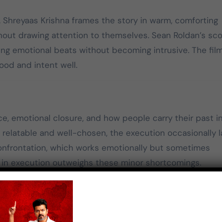
மதிக்கிறேன்.
.
Shreyaas Krishna
frames the story in warm, comforting
thout drawing attention to themselves.
Sean Roldan
’s sc
ing emotional beats without becoming intrusive. The film
ood and intent well.
, emotional closure, and how people carry their past i
 relatable and well-chosen, the execution occasionally 
confrontation, which works emotionally but sometimes
ty in execution outweighs these minor shortcomings.