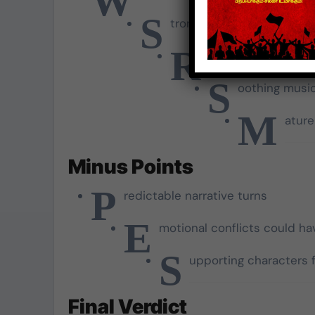
W
S
trong, natural performanc
R
efreshing emotiona
S
oothing music
M
ature
Minus Points
P
redictable narrative turns
E
motional conflicts could h
S
upporting characters f
Final Verdict