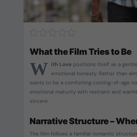
What the Film Tries to Be
W
ith Love
positions itself as a gent
emotional honesty. Rather than aimi
wants to be a comforting coming-of-age ro
emotional maturity with restraint and warmth.
sincere.
Narrative Structure – Wher
The film follows a familiar romantic struct
TVK