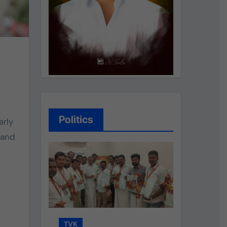
Politics
arly
 and
TVK