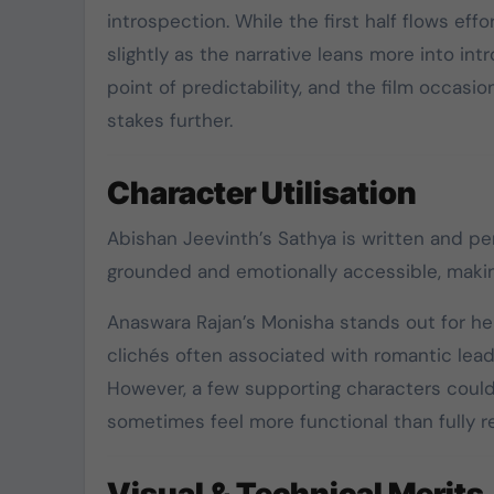
introspection. While the first half flows e
கொட்டிவாக்கத்தில்
slightly as the narrative leans more into int
கிறிஸ்துமஸ்:
point of predictability, and the film occasio
பெண்களுக்கு புடவை,
stakes further.
மாணவர்களுக்கு
Dec 22, 2024
நோட்டுப்புத்தகம்
Character Utilisation
வழங்கப்பட்டது
Abishan Jeevinth
’s Sathya is written and p
grounded and emotionally accessible, making
Anaswara Rajan
’s Monisha stands out for h
clichés often associated with romantic lead
However, a few supporting characters could
sometimes feel more functional than fully re