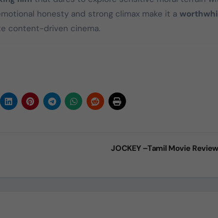
s emotional honesty and strong climax make it a
worthwhi
ate content-driven cinema.
JOCKEY –Tamil Movie Revie