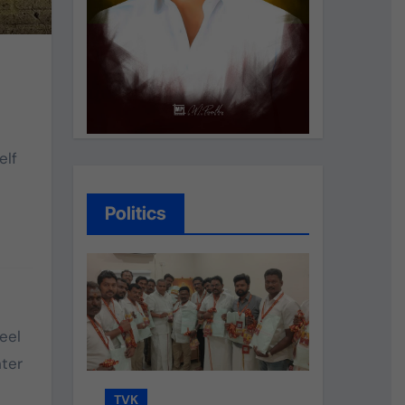
elf
Politics
eel
hter
TVK