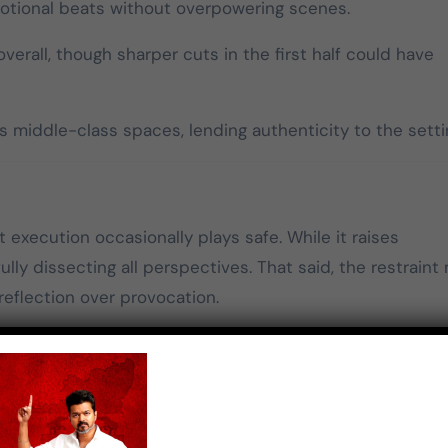
tional beats without overpowering scenes.
மதிக்கிறேன்.
overall, though sharper cuts in the first half could have
 middle-class spaces, lending authenticity to the setti
ut execution occasionally plays safe. While it raises
ully dissecting all perspectives. That said, the restraint
reflection over provocation.
vance