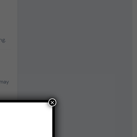
ng.
 may
×