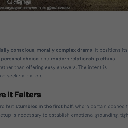
ially conscious, morally complex drama
. It positions its
,
personal choice
, and
modern relationship ethics
,
rather than offering easy answers. The intent is
n seek validation.
e It Falters
ure but
stumbles in the first half
, where certain scenes f
setup is necessary to establish emotional grounding, tig
DMK
TVK