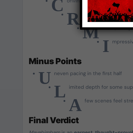
C
onvincing lead performance
R
ealistic portrayal of
M
ature, unexp
I
mpressiv
Minus Points
U
neven pacing in the first half
L
imited depth for some sup
A
few scenes feel stre
Final Verdict
Mayabimbam
is an
earnest, thought-provok