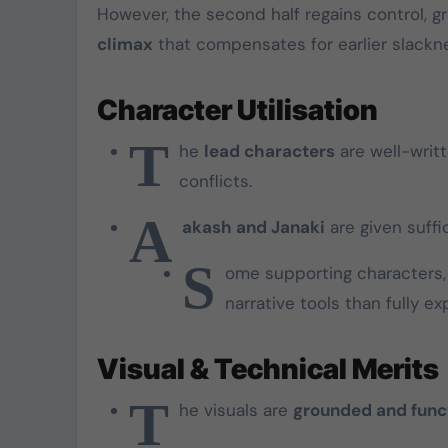
However, the second half regains control, gr
கொட்டிவாக்கத்தில்
climax
that compensates for earlier slackn
கிறிஸ்துமஸ்:
பெண்களுக்கு புடவை,
Character Utilisation
மாணவர்களுக்கு
T
Dec 22, 2024
நோட்டுப்புத்தகம்
he
lead characters
are well-writt
வழங்கப்பட்டது
conflicts.
A
akash and Janaki
are given suffi
S
ome supporting characters, 
narrative tools than fully ex
Visual & Technical Merits
T
he visuals are
grounded and func