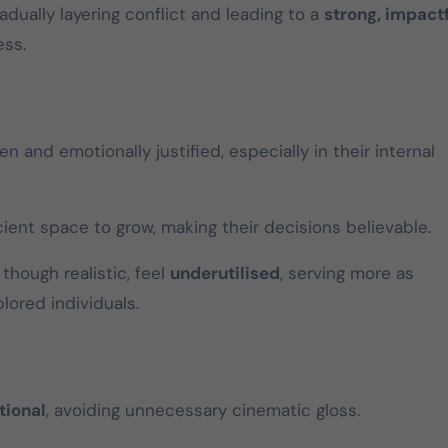
adually layering conflict and leading to a
strong, impactf
2026 தமிழக
தமிழக வெற்
ess.
சட்டமன்றத் தேர்தலில்,
கழகத்தின்
பேட்டரி டார்ச்
தளபதி
சின்னத்தில் மட்டும்
Mar 25, 2026
Mar 28, 20
தான் போட்டியிடுவது
en and emotionally justified, especially in their internal
என்பது மக்கள் நீதி
மய்யம் கட்சியின் உறுதி.
cient space to grow, making their decisions believable.
பேட்டரி டார்ச் என்பது
எங்களுக்கு வெறும்
though realistic, feel
underutilised
, serving more as
சின்னமல்ல. அது
plored individuals.
எங்களின் அடையாளம்.
எந்த ஆதாயமும் இன்றி
என்னோடு பயணிக்கும்
என் தொண்டர்களின்
tional
, avoiding unnecessary cinematic gloss.
உணர்வுகளை