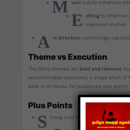
M
usic
subtly enhances emo
E
diting
is effective 
improved rhythm.
A
rt direction
convincingly captures
Theme vs Execution
The film’s themes are
bold and relevant
, b
uncomfortable questions, it stops short of f
work in its favour for audiences who prefer 
Plus Points
S
trong core theme with social rele