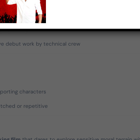
s
 family dynamics
ected climax
e debut work by technical crew
porting characters
tched or repetitive
ing film
that dares to explore sensitive moral terrain wi