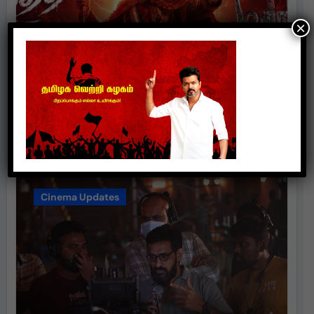
×
சாம் சி எஸ் இசையில் மிரட்டும்
“ரத்தத்த தா” – டிமான்டி காலனி 3
முதல் பாடல் ரசிகர்களை கவர்ந்து
வருகிறது!
suresh
Aug 3, 2026
Cinema Updates