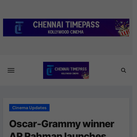
Skip
to
content
Cinema Updates
Oscar-Grammy winner
AR Rahman launches