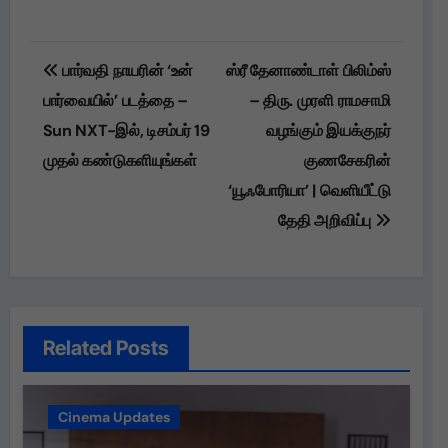
Post
பார்வதி நாயரின் ‘உன்
ஸ்ரீ தேனாண்டாள் பிலிம்ஸ்
navigation
பார்வையில்’ படத்தை –
– திரு. முரளி ராமசாமி
Sun NXT-இல், டிசம்பர் 19
வழங்கும் இயக்குநர்
முதல் கண்டுகளியுங்கள்
குணசேகரின்
‘யூஃபோரியா’ | வெளியீட்டு
தேதி அறிவிப்பு
Related Posts
Cinema Updates