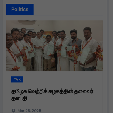
Politics
TVK
ிக் கழகத்தின் தலைவர்
தமிழக வெற்றிக் கழக
தளபதி அவர்களின்
அறிவுறுத்தலின்படி,