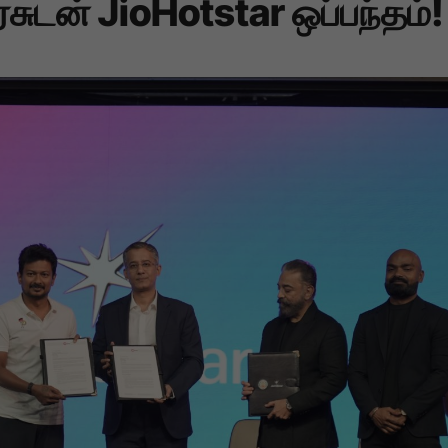
ரசுடன் JioHotstar ஒப்பந்தம்!