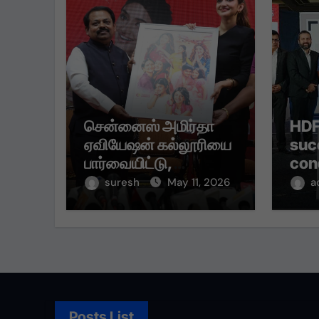
சென்னைஸ் அமிர்தா
HDF
ஏவியேஷன் கல்லூரியை
suc
பார்வையிட்டு,
con
மாணவர்களுடன்
of 
suresh
May 11, 2026
a
கலந்துரையாடி
Qui
உற்சாகமூட்டினார்.
Fina
and
Posts List