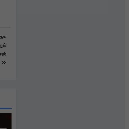
்தக
ும்
சன்
.