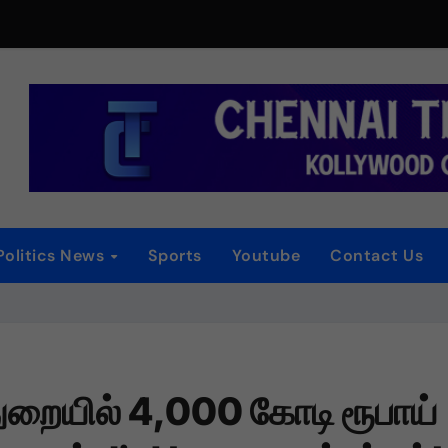
்
ாகியுள்ள “ஏன் என்னை ஏதோ செய்தாய்” – டீசர் வெளியானது !
தத்த தா” – டிமான்டி காலனி 3 முதல் பாடல் ரசிகர்களை கவர்ந்து வருகிற
டிரெய்லர் வெளியீட்டு விழா!
iew
Politics News
Sports
Youtube
Contact Us
 விழா
தொடர் விமர்சனம்
ுறையில் 4,000 கோடி ரூபாய்