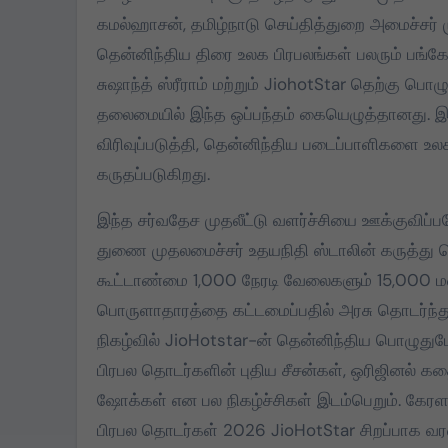
கமல்ஹாசன், தமிழ்நாடு செய்தித்துறை அமைச்சர் மு
்கத்தில்
2026 தமிழக
தென்னிந்திய திரை உலக பிரபலங்கள் பலரும் பங்கே
ஸ்:
சட்டமன்றத் தேர்தலில்,
சுஷாந்த் ஸ்ரீராம் மற்றும் JiohotStar தெற்கு பொ
்கு புடவை,
பேட்டரி டார்ச்
தலைமையில் இந்த ஒப்பந்தம் கையெழுத்தானது. இந்
ளுக்கு
சின்னத்தில் மட்டும்
விரிவுப்படுத்தி, தென்னிந்திய படைப்பாளிகளை உல
2024
Mar 25, 2026
த்தகம்
தான் போட்டியிடுவது
கருதப்படுகிறது.
்டது
என்பது மக்கள் நீதி
மய்யம் கட்சியின் உறுதி.
இந்த சர்வதேச முதலீட்டு வளர்ச்சியை ஊக்குவிப்பத
பேட்டரி டார்ச் என்பது
துணை முதலமைச்சர் உதயநிதி ஸ்டாலின் கருத்து தெ
எங்களுக்கு வெறும்
கூட்டாண்மை 1,000 நேரடி வேலைகளும் 15,000 
சின்னமல்ல. அது
பொருளாதாரத்தை கட்டமைப்பதில் அரசு தொடர்ந்து 
எங்களின் அடையாளம்.
நிகழ்வில் JioHotstar-ன் தென்னிந்திய பொழுதுபோ
எந்த ஆதாயமும் இன்றி
பிரபல தொடர்களின் புதிய சீசன்கள், ஒரிஜினல் கதை
என்னோடு பயணிக்கும்
ஷோக்கள் என பல நிகழ்ச்சிகள் இடம்பெறும். கேரளா
என் தொண்டர்களின்
உணர்வுகளை
பிரபல தொடர்கள் 2026 JioHotStar சிறப்பாக வரவி