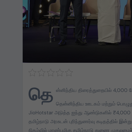
தெ
ன்னிந்திய திரைத்துறையில் 4,000 கோ
தென்னிந்திய ஊடகம் மற்றும் பொழு
JioHotstar அடுத்த ஐந்து ஆண்டுகளில் ₹4,000 
தமிழ்நாடு அரசுடன் புரிந்துணர்வு கடிதத்தில் இன
நிகழ்வில் மாண்புமிகு தமிழ்நாடு துணை முதலமைச்ச
DMK