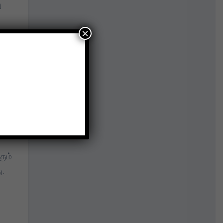
ி
×
றுமே
,
ும்
.