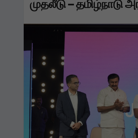
முதலீடு – தமிழ்நாடு அ