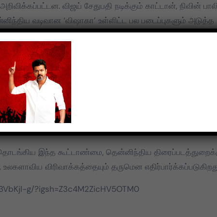
அறிவிக்கப்பட்டன. விஜய் சேதுபதி நடிக்கும் காட்டான், நிவின் பால
்னிந்திய வடிவான ‘விஷாகா’ உள்ளிட்ட பல படைப்புகளும் அடுத்த
, தெலுங்கு, மலையாளம், கன்னடம் தொடர்ச்சியாக ஒளிபரப்பாகும்
றிமுகமாகிறது.
 அந்தந்த மொழி அடிப்படையில் இல்லாமல், இந்திய படங்களாக
் அதற்கு சான்று,” என கமல்ஹாசன் உரையாற்றினார். “தெற்கு என்
றிப்பிட்டார். மோகன்லால், நாகார்ஜுனா, தனுஷ், சிவகார்த்திகேயன்
ங்களை ஒரே தளத்தில் கொண்டுவரும் இந்த முயற்சி இந்திய
star நம்பிக்கை தெரிவித்துள்ளது.
 தொடங்கிய இந்த கூட்டாண்மை, தென்னிந்திய திரைப்படத்துறைக்க
, உலகளாவிய விரிவாக்கத்தையும் தருமென எதிர்பார்க்கப்படுகிறது
SC3VbKjI-g/?igsh=Z3c4M2ZicHV5OTM0