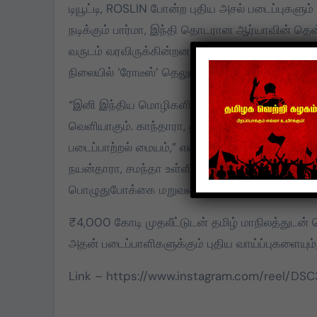
மதிக்கிறேன்.
டியூட்டி, ROSLIN போன்ற புதிய அசல் படைப்புகளும் 
நடிக்கும் பார்மா, இந்தி தொடரான ஆர்யாவின் தென
வருடம் வரவிருக்கின்றன. மேலும் பிக் பாஸ் தமிழ்
நிலையில் ‘ரோடீஸ்’ தெலுங்கில் முதல் முறையாக அ
“இனி இந்திய மொழிகளில் எடுக்கப்படும் படங்கள்
வெளியாகும். காந்தாரா, த்ரிஷ்யம், போன்ற படங்கள
படைப்பாற்றல் மையம்,” என கிருஷ்ணன் குட்டியும் கு
நயன்தாரா, சமந்தா உள்ளிட்ட முன்னணி நட்சத்திர
பொழுதுபோக்கை மறுவரையறை செய்யும் என JioHot
₹4,000 கோடி முதலீட்டுடன் தமிழ் மாநிலத்துடன்
அதன் படைப்பாளிகளுக்கும் புதிய வாய்ப்புகளையும்
Link – https://www.instagram.com/reel/D