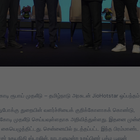
டி ரூபாய் முதலீடு – தமிழ்நாடு அரசுடன் JioHotstar ஒப்பந்தம்
துபோக்கு துறையின் வளர்ச்சியைக் குறிக்கோளாகக் கொண்டு,
கோடி முதலீடு செய்யவுள்ளதாக அறிவித்துள்ளது. இதனை முன்னி
்று கையெழுத்திட்டது. சென்னையில் நடத்தப்பட்ட இந்த பிரம்மாண்ட
ர் உதயநிதி ஸ்டாலின், நாடாளுமன்ற உறுப்பினர் பத்ம பூஷன்
TVK
TVK