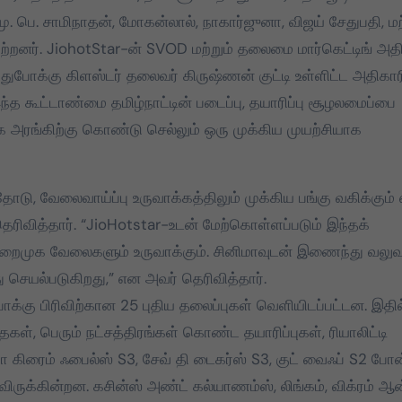
. பெ. சாமிநாதன், மோகன்லால், நாகார்ஜுனா, விஜய் சேதுபதி, மற்
தமிழக வெற்றிக்
தமிழக வெற்றிக்
ற்றனர். JiohotStar-ன் SVOD மற்றும் தலைமை மார்கெட்டிங் அத
கழகத்தின் தலைவர்
கழகத்தின் தலைவ
ழுதுபோக்கு கிளஸ்டர் தலைவர் கிருஷ்ணன் குட்டி உள்ளிட்ட அதிகா
தளபதி
தளபதி அவர்களின
த கூட்டாண்மை தமிழ்நாட்டின் படைப்பு, தயாரிப்பு சூழலமைப்பை
அறிவுறுத்தலின்பட
க அரங்கிற்கு கொண்டு செல்லும் ஒரு முக்கிய முயற்சியாக
Mar 28, 2025
Mar 28, 2025
ோடு, வேலைவாய்ப்பு உருவாக்கத்திலும் முக்கிய பங்கு வகிக்கும்
ரிவித்தார். “JioHotstar-உடன் மேற்கொள்ளப்படும் இந்தக்
மறைமுக வேலைகளும் உருவாக்கும். சினிமாவுடன் இணைந்து வலு
செயல்படுகிறது,” என அவர் தெரிவித்தார்.
க்கு பிரிவிற்கான 25 புதிய தலைப்புகள் வெளியிடப்பட்டன. இதில
கள், பெரும் நட்சத்திரங்கள் கொண்ட தயாரிப்புகள், ரியாலிட்டி
 கிரைம் ஃபைல்ஸ் S3, சேவ் தி டைகர்ஸ் S3, குட் வைஃப் S2 போ
ருக்கின்றன. கசின்ஸ் அண்ட் கல்யாணம்ஸ், லிங்கம், விக்ரம் ஆன