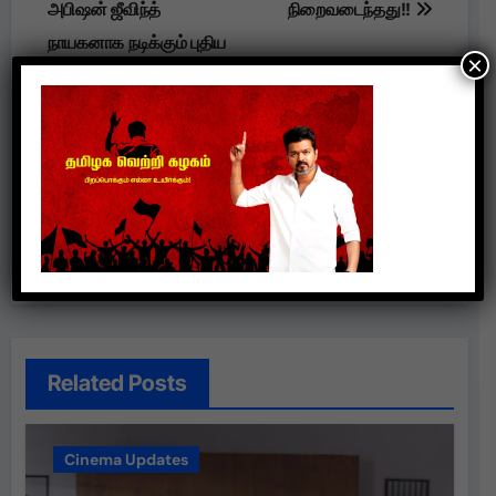
அபிஷன் ஜீவிந்த்
நிறைவடைந்தது!!
நாயகனாக நடிக்கும் புதிய
×
படம் வித் லவ் ( With
Love ) ஃபர்ஸ்ட் லுக்
மற்றும் டைட்டில் டீசரை
தலைவர் சூப்பர் ஸ்டார்
ரஜினிகாந்த்
வெளியிட்டார்!!
Related Posts
Cinema Updates