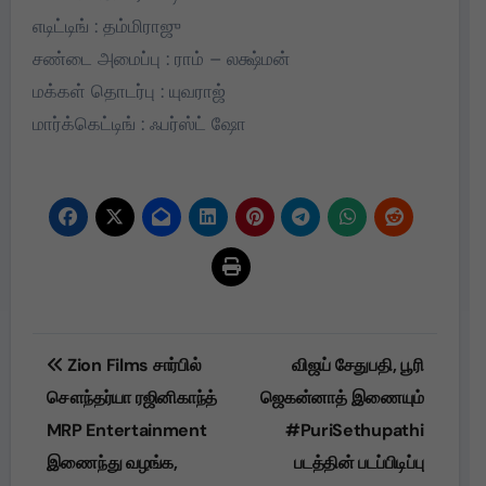
எடிட்டிங் : தம்மிராஜு
சண்டை அமைப்பு : ராம் – லக்ஷ்மன்
மக்கள் தொடர்பு : யுவராஜ்
மார்க்கெட்டிங் : ஃபர்ஸ்ட் ஷோ
Post
Zion Films சார்பில்
விஜய் சேதுபதி, பூரி
navigation
சௌந்தர்யா ரஜினிகாந்த்
ஜெகன்னாத் இணையும்
MRP Entertainment
#PuriSethupathi
இணைந்து வழங்க,
படத்தின் படப்பிடிப்பு