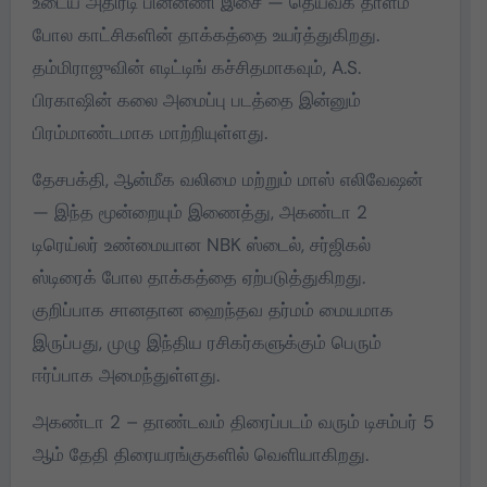
உடைய அதிரடி பின்னணி இசை — தெய்வீக தாளம்
போல காட்சிகளின் தாக்கத்தை உயர்த்துகிறது.
தம்மிராஜுவின் எடிட்டிங் கச்சிதமாகவும், A.S.
பிரகாஷின் கலை அமைப்பு படத்தை இன்னும்
பிரம்மாண்டமாக மாற்றியுள்ளது.
தேசபக்தி, ஆன்மீக வலிமை மற்றும் மாஸ் எலிவேஷன்
— இந்த மூன்றையும் இணைத்து, அகண்டா 2
டிரெய்லர் உண்மையான NBK ஸ்டைல், சர்ஜிகல்
ஸ்டிரைக் போல தாக்கத்தை ஏற்படுத்துகிறது.
குறிப்பாக சானதான ஹைந்தவ தர்மம் மையமாக
இருப்பது, முழு இந்திய ரசிகர்களுக்கும் பெரும்
ஈர்ப்பாக அமைந்துள்ளது.
அகண்டா 2 – தாண்டவம் திரைப்படம் வரும் டிசம்பர் 5
ஆம் தேதி திரையரங்குகளில் வெளியாகிறது.