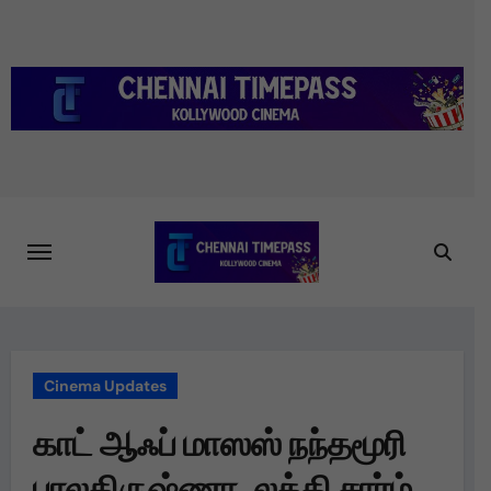
Skip
to
content
Cinema Updates
காட் ஆஃப் மாஸஸ் நந்தமூரி
பாலகிருஷ்ணா, லக்கி சார்ம்