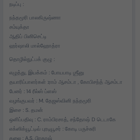
நடிப்பு :
நந்தமூரி பாலகிருஷ்ணா
சம்யுக்தா
ஆதிப் பினிசெட்டி
ஹர்ஷாலி மால்ஹோத்ரா
தொழில்நுட்பக் குழு :
எழுத்து, இயக்கம் : போயபாடி ஶ்ரீனு
தயாரிப்பாளர்கள் :ராம் ஆசம்டா , கோபிசந்த் ஆசம்டா
பேனர் : 14 ரீல்ஸ் ப்ளஸ்
வழங்குபவர் : M. தேஜஸ்வினி நந்தமூரி
இசை : S. தமன்
ஒளிப்பதிவு : C. ராம்பிரசாத், சந்தோஷ் D டெடாகே
எக்ஸிக்யூட்டிவ் புரடியூசர் : கோடி பருச்சுரி
கலை : A.S. பிரகாஷ்