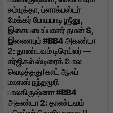
சம்யுக்தா, ப்ளாக்பஸ்டர்
மேக்கர் போயபாடி ஶ்ரீனு,
இசையமைப்பாளர் தமன் S,
இணையும் #BB4 அகண்டா
2: தாண்டவம் டிரெய்லர் —
சர்ஜிகல் ஸ்டிரைக் போல
வெடித்தது!காட் ஆஃப்
மாஸஸ் நந்தமூரி
பாலகிருஷ்ணா #BB4
அகண்டா 2: தாண்டவம்