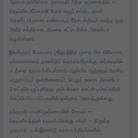
ஆனால் நம்பிக்கை குலையும் அந்த தருணத்தில் —
தெய்வீக தீப்பொறி போல எழும் சக்தி… தான்
அகண்டா!புராண வலிமையும் தேசபக்தியும் கலந்த ஒரு
அதீத சக்தியாக, தீயதை சுட்டெரிக்க அகண்டா
எழுகின்றார்.
இயக்குநர் போயபாடி ஶ்ரீனு இந்த முறை மிக விரிவான,
எல்லைகளைத் தாண்டும் தொலைநோக்கு பார்வையில்
படத்தை உருவாக்கியுள்ளார். ஆன்மீக ஆற்றலும் தேசிய
பாதுகாப்பும் ஒன்றிணையும், பெரும் உலகை அகண்டா
2 கட்டியெழுப்புகிறது. கும்பமேளா காட்சி டிரெய்லரின்
மிகப்பெரிய ஈர்ப்புகளில் ஒன்றாக அமைந்துள்ளது.
நந்தமூரி பாலகிருஷ்ணாவின் கோபம் —
தெய்வீகத்தின் வடிவம்.அவரது சக்தி — நிறுத்த
முடியாத புயல்.இரண்டு கதாபாத்திரங்களில்