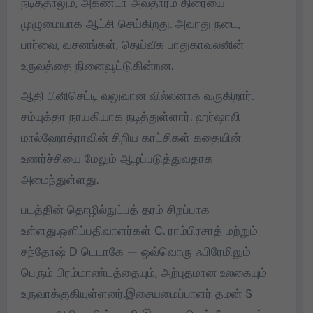
நடித்தாலும், அகண்டா அவதாரம் திரையை
முழுமையாக ஆட்சி செய்கிறது. அவரது நடை,
பார்வை, வசனங்கள், தெய்வீக பாதுகாவலனின்
உருவத்தை நினைவூட்டுகின்றன.
ஆதி பினிசெட்டி வலுவான வில்லனாக வருகிறார்.
சம்யுக்தா நாயகியாக நடித்துள்ளார். ஹர்ஷாலி
மால்ஹோத்ராவின் சிறிய காட்சிகள் கதையின்
உணர்ச்சியை மேலும் ஆழப்படுத்துவதாக
அமைந்துள்ளது.
படத்தின் தொழில்நுட்பத் தரம் சிறப்பாக
உள்ளது.ஒளிப்பதிவாளர்கள் C. ராம்பிரசாத் மற்றும்
சந்தோஷ் D டெடாகே — ஒவ்வொரு ஃபிரேமிலும்
பெரும் பிரம்மாண்டத்தையும், அற்புதமான உலகையும்
உருவாக்குகியுள்ளனர்.இசையமைப்பாளர் தமன் S