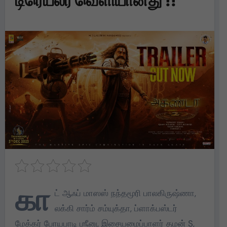
டிரெய்லர் வெளியானது !!
கா
ட் ஆஃப் மாஸஸ் நந்தமூரி பாலகிருஷ்ணா,
லக்கி சார்ம் சம்யுக்தா, ப்ளாக்பஸ்டர்
மேக்கர் போயபாடி ஶ்ரீனு, இசையமைப்பாளர் தமன் S,