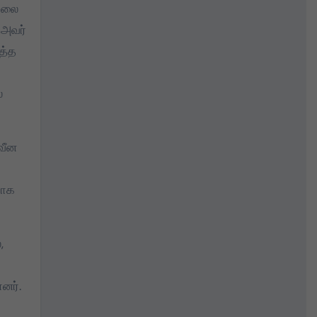
வேலை
 அவர்
த்த
்
வீன
மாக
,
னர்.