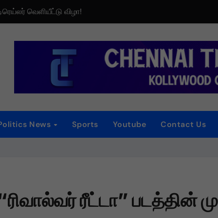
டிரெய்லர் வெளியீட்டு விழா!
iew
 விழா
னம்
்
Politics News
Sports
Youtube
Contact Us
ைப்பட விமர்சனம்
ாகியுள்ள “ஏன் என்னை ஏதோ செய்தாய்” – டீசர் வெளியானது !
் “ரிவால்வர் ரீட்டா” படத்தின் ம