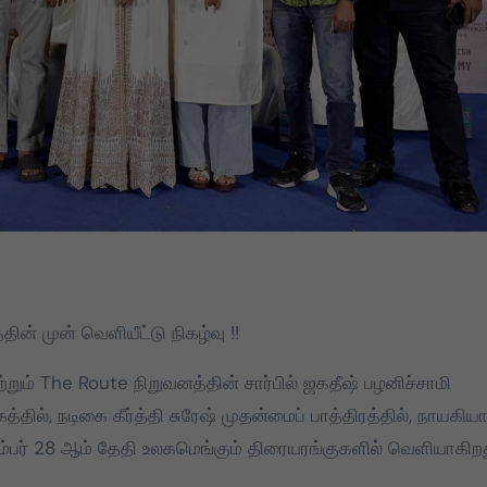
த்தின் முன் வெளியீட்டு நிகழ்வு !!
மற்றும் The Route நிறுவனத்தின் சார்பில் ஜகதீஷ் பழனிச்சாமி
தில், நடிகை கீர்த்தி சுரேஷ் முதன்மைப் பாத்திரத்தில், நாயகிய
 நவம்பர் 28 ஆம் தேதி உலகமெங்கும் திரையரங்குகளில் வெளியாகிறத
TVK
TVK