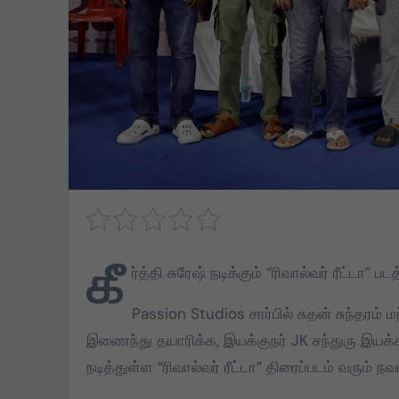
கீ
ர்த்தி சுரேஷ் நடிக்கும் “ரிவால்வர் ரீட்டா” பட
Passion Studios சார்பில் சுதன் சுந்தரம் 
இணைந்து தயாரிக்க, இயக்குநர் JK சந்துரு இயக்கத்
நடித்துள்ள “ரிவால்வர் ரீட்டா” திரைப்படம் வரும்
DMK