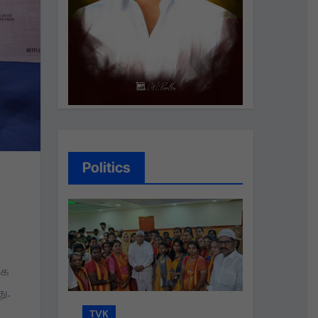
Politics
ாக
ு.
TVK
TV