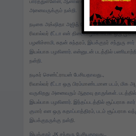
பார்த்துள்ளேன், ஆனால் கீர்த்தி மேடம் நிறைய ஸ்பே
அனைவருக்கும் நன்றி.
நடிகை அக்‌ஷிதா அஜித் பேசியதாவது..,
ரிவால்வர் ரீட்டா என் திரைவாழ்க்கையில் ஒரு மு
பழனிச்சாமி, சுதன் சுந்தரம், இயக்குநர் சந்துரு சார
இயல்பாக பழகினார். என்னுடன் படத்தில் பணியாற்
நன்றி.
நடிகர் செண்ட்ராயன் பேசியதாவது..,
ரிவால்வர் ரீட்டா ஒரு பிரம்மாண்டமான படம், மிக அ
வருகிறது அனைவரும் ஆதரவு தாருங்கள். படத்தில்
இயல்பாக பழகினார். இந்தப்படத்தில் சூப்பராக கார்
குமார் என ஒரு கதாப்பாத்திரம், படம் சூப்பராக வந
இயக்குநருக்கு நன்றி.
இயக்குநர் JK சந்துரு பேசியதாவது..,