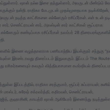
ய்துள்ளார். ஷான் நல்ல இசை தந்துள்ளார், அவருடன் மீண்டும் 
்லோருக்கும் நன்றி. ராதிகா மேடமுடன் முதல்முறையாக நடிக்கிறேன்,
வருடன் நடித்த காட்சிகளை எல்லோரும் ரசிப்பீர்கள். என் உடன் நடி
சார், செண்ட்ராயன் சார், அகஸ்டின் சார் காட்சிகள் சூப்பராக
், எல்லோரும் கண்டிப்பாக ரசிப்பீர்கள் நவம்பர் 28 திரையரங்குகளில
றி.
படங்களில் இணை எழுத்தாளராக பணியாற்றிய இயக்குநர் சந்துரு “ந
்கியுள்ள இரண்டாவது திரைப்படம் இதுவாகும். இப்படம் The Route
து ரசிகர்களையும் கவரும் வித்தியாசமான கமர்ஷியல் திரைப்பட
்துள்ள இப்படத்தில், ராதிகா சரத்குமார், சூப்பர் சுப்பராயன், சுனில்
 மாஸ்டர், சுரேஷ் சக்ரவர்த்தி, கதிரவன், செண்ட்ராயன்,
ா அஜித், குஹாசினி, காயத்ரி ஷான் ஆகியோர் இணைந்து நடித்துள்ள