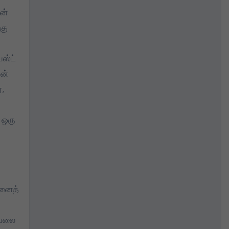
ன்
கு
ஸ்ட்
ின்
்,
 ஒரு
்னைத்
வேலை