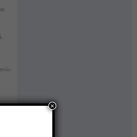
os
்
ரொம்ப
×
ios