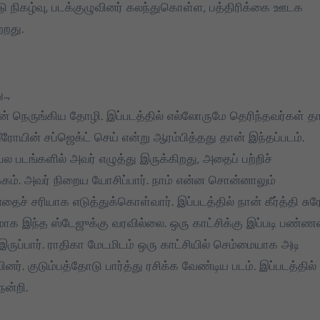
்டு நிகழ்வு, படக்குழுவினர் கலந்துகொள்ள, பத்திரிக்கை ஊடக
தமிழக வெற்றிக்
தமிழக வெற்றிக
றது.
கழகத்தின் தலைவர்
கழகத்தின் தல
தளபதி
தளபதி அவர்கள
அறிவுறுத்தலின்
.,
Mar 28, 2025
Mar 28, 2025
 என் நெருங்கிய தோழி. இப்படத்தில் எல்லோருமே தெரிந்தவர்கள் தா
ரோயின் சப்ஜெக்ட் செய் என்று ஆரம்பித்தது தான் இந்தப்படம்.
 படங்களில் அவர் எழுத்து இருக்கிறது, அதைப் பற்றிச்
ம். அவர் நிறைய யோசிப்பார். நாம் என்ன சொன்னாலும்
 சரியாக எடுத்துக்கொள்வார். இப்படத்தில் நான் கீர்த்தி சுர
க இந்த ஸ்டேஜுக்கு வரவில்லை. ஒரு காட்சிக்கு இப்படி பண்ண
ப்பார். ராதிகா மேடமிடம் ஒரு காட்சியில் செம்மையாக அடி
னர். குடும்பத்தோடு பார்த்து ரசிக்க வேண்டிய படம். இப்படத்தில்
நன்றி.