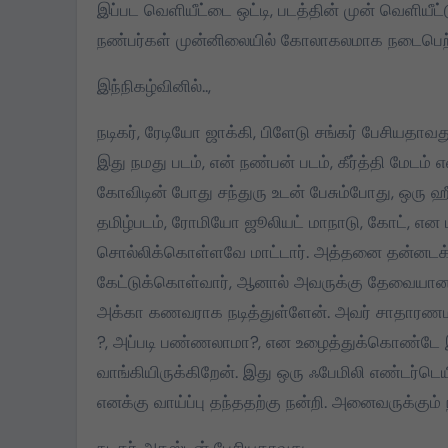
இப்பட வெளியீட்டை ஒட்டி, படத்தின் முன் வெளியீட
ாக்கத்தில்
2026 தமிழக
நண்பர்கள் முன்னிலையில் கோலாகலமாக நடைபெற்
ுமஸ்:
சட்டமன்றத் தேர்தலில்,
இந்நிகழ்வினில்..,
ுக்கு புடவை,
பேட்டரி டார்ச்
களுக்கு
சின்னத்தில் மட்டும்
நடிகர், ரேடியோ ஜாக்கி, பிளேடு சங்கர் பேசியதாவது.
2, 2024
Mar 25, 2026
்புத்தகம்
தான் போட்டியிடுவது
இது நமது படம், என் நண்பன் படம், கீர்த்தி மேடம்
பட்டது
என்பது மக்கள் நீதி
கோவிடின் போது சந்துரு உடன் பேசும்போது, ஒரு ஹீ
மய்யம் கட்சியின் உறுதி.
தமிழ்படம், ரோமியோ ஜூலியட் மாநாடு, கோட், என பல
பேட்டரி டார்ச் என்பது
சொல்லிக்கொள்ளவே மாட்டார். அத்தனை தன்னடக்க
எங்களுக்கு வெறும்
கேட்டுக்கொள்வார், ஆனால் அவருக்கு தேவையானதைச்
சின்னமல்ல. அது
அக்கா கணவராக நடித்துள்ளேன். அவர் சாதாரணமா
எங்களின் அடையாளம்.
?, அப்படி பண்ணலாமா?, என உழைத்துக்கொண்டே இரு
எந்த ஆதாயமும் இன்றி
வாங்கியிருக்கிறேன். இது ஒரு ஃபேமிலி எண்டர்டெயி
என்னோடு பயணிக்கும்
என் தொண்டர்களின்
எனக்கு வாய்ப்பு தந்ததற்கு நன்றி. அனைவருக்கும் 
உணர்வுகளை