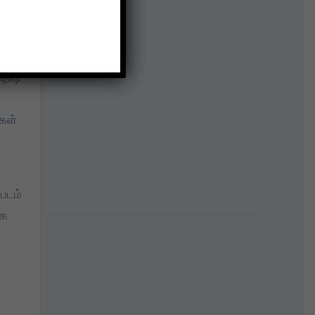
்.
தீஷ்
கள்
 படம்
ிக
ா