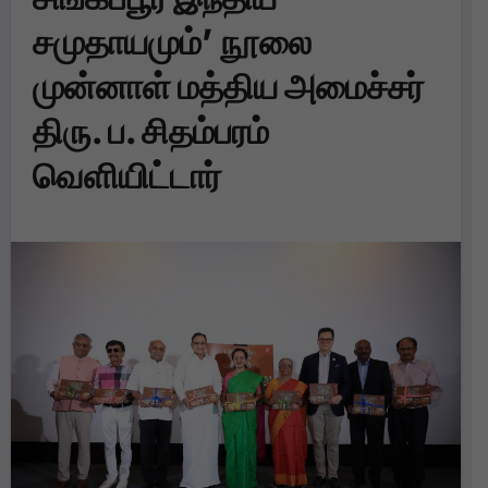
சமுதாயமும்’ நூலை
முன்னாள் மத்திய அமைச்சர்
திரு. ப. சிதம்பரம்
வெளியிட்டார்