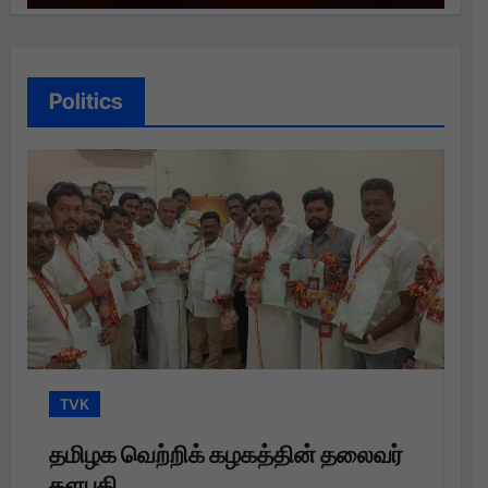
Politics
TVK
வெற்றிக் கழகத்தின் தலைவர்
தமிழக வெற்றி
தளபதி அவர்க