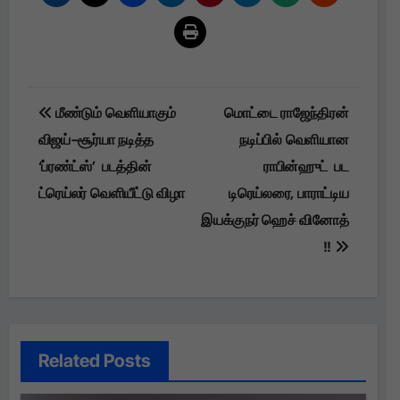
Post
மீண்டும் வெளியாகும்
மொட்டை ராஜேந்திரன்
navigation
விஜய்-சூர்யா நடித்த
நடிப்பில் வெளியான
‘ப்ரண்ட்ஸ்’ படத்தின்
ராபின்ஹுட் பட
ட்ரெய்லர் வெளியீட்டு விழா
டிரெய்லரை, பாராட்டிய
இயக்குநர் ஹெச் வினோத்
!!
Related Posts