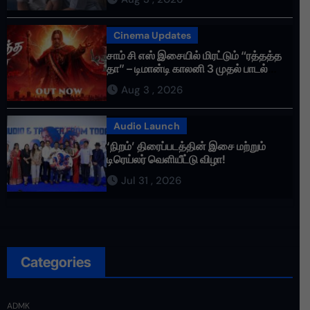
Cinema Updates
சாம் சி எஸ் இசையில் மிரட்டும் “ரத்தத்த
தா” – டிமான்டி காலனி 3 முதல் பாடல்
ரசிகர்களை கவர்ந்து வருகிறது!
Aug 3 , 2026
Audio Launch
‘நிறம்’ திரைப்படத்தின் இசை மற்றும்
டிரெய்லர் வெளியீட்டு விழா!
Jul 31 , 2026
Categories
ADMK