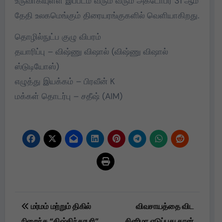
உருவாகியுள்ள இப்படம் வரும் வரும் அக்டோபர் 31 ஆம்
தேதி உலகமெங்கும் திரையரங்குகளில் வெளியாகிறது.
தொழில்நுட்ப குழு விபரம்
தயாரிப்பு – விஷ்ணு விஷால் (விஷ்ணு விஷால்
ஸ்டுடியோஸ்)
எழுத்து இயக்கம் – பிரவீன் K
மக்கள் தொடர்பு – சதீஷ் (AIM)
Post
மர்மம் மற்றும் திகில்
விவசாயத்தை விட
navigation
நிறைந்த “கிஷ்கிந்தாபுரி”,
சினிமா எடுப்பது தான்