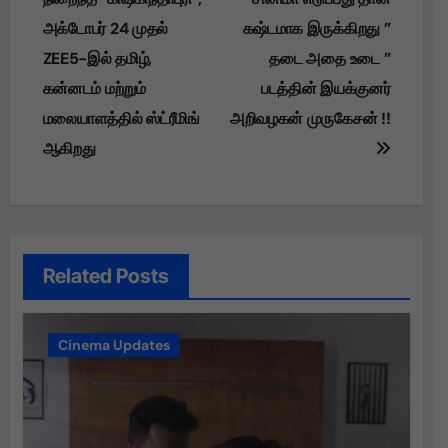
அக்டோபர் 24 முதல்
கஷ்டமாக இருக்கிறது ”
ZEE5-இல் தமிழ்,
தடை அதை உடை ”
கன்னடம் மற்றும்
படத்தின் இயக்குனர்
மலையாளத்தில் ஸ்ட்ரீமிங்
அறிவழகன் முருகேசன் !!
ஆகிறது
Related Posts
Cinema Updates