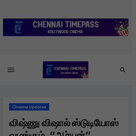
Skip
to
content
Cinema Updates
விஷ்ணு விஷால் ஸ்டுடியோஸ்
வழங்கும், “ஆர்யன்”