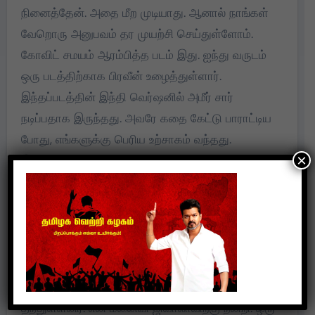
நினைத்தேன். அதை மீற முடியாது. ஆனால் நாங்கள்
வேறொரு அனுபவம் தர முயற்சி செய்துள்ளோம்.
கோவிட் சமயம் ஆரம்பித்த படம் இது. ஐந்து வருடம்
ஒரு படத்திற்காக பிரவீன் உழைத்துள்ளார்.
இந்தப்படத்தின் இந்தி வெர்ஷனில் அமீர் சார்
நடிப்பதாக இருந்தது. அவரே கதை கேட்டு பாராட்டிய
போது, எங்களுக்கு பெரிய உற்சாகம் வந்தது.
×
இந்தப்படம் தமிழிலேயே எடுப்போம் என முடிவு
செய்தேன். பான் இந்தியா தவறான வார்த்தையாக
மாறிவிட்டது. ரூட்டடாக எடுத்த படங்கள் தான் பான்
இந்திய படமாக மாறியுள்ளது. அதனால் தமிழ்
ஆடியன்ஸுக்கு எடுக்கலாம் என எடுத்துள்ளோம்.
இப்படத்தில் எனக்காக எல்லோரும் உழைத்துள்ளார்கள்.
தொழில் நுட்ப கலைஞர்கள் 200 சதவீத உழைப்பை
தந்துள்ளனர். என் மனைவி ஜிவாலாவிற்கு நன்றி. ஒரு