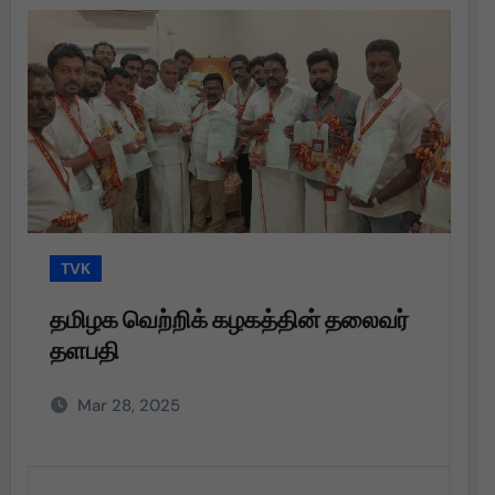
TVK
T
தமிழக வெற்றிக் கழகத்தின் தலைவர்
தம
தளபதி அவர்களின்
பெ
அறிவுறுத்தலின்படி,
வழ
Mar 28, 2025