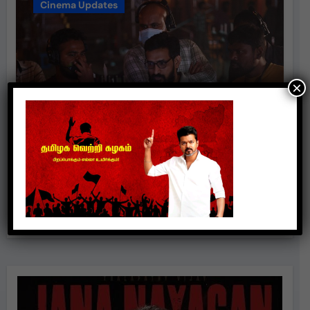
Cinema Updates
×
கோபம், வஞ்சம், வெற்றி – மனதின்
போராட்டத்தை சொல்லும் “வஞ்சம்
தீர்” பாடல்!
suresh
Jun 20, 2026