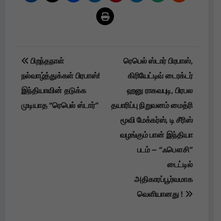
Post
பிறந்தநாள்
ரெபெல் ஸ்டார் பிரபாஸ்,
navigation
நல்வாழ்த்துக்கள் பிரபாஸ்!
கிரியேட்டிவ் டைரக்டர்
இந்தியாவின் தடுக்க
ஹனு ராகவபுடி, பிரபல
முடியாத “ரெபெல் ஸ்டார்”
தயாரிப்பு நிறுவனம் மைத்ரி
மூவி மேக்கர்ஸ், டி சீரிஸ்
வழங்கும் பான் இந்தியா
படம் – “ஃபௌசி”
டைட்டில்
அதிகாரப்பூர்வமாக
வெளியானது !