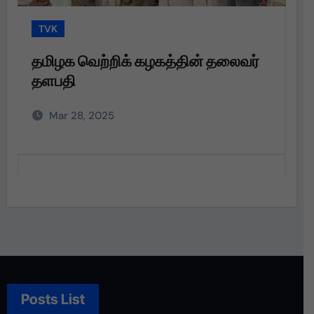
TVK
ழக வெற்றிக் கழகத்தின் தலைவர்
தமிழக வெற
தி
தளபதி அவர
அறிவுறுத்த
ar 28, 2025
Mar 28, 20
Posts List