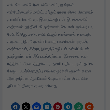
எஸ். கே. என்டேர்டைன்மெண்ட், ஐ ரோஸ்
என்டேர்டைன்மெண்ட், மற்றும் ராதா திரை கோணம்
தயாரிப்பில், கி. மு. இளஞ்செழியன் இயக்கத்தில்
கதிரவன், நந்தினி கிருஷ்ணன், கே. எஸ். ஐஸ்வர்யா,
பேபி இ.ஜெ. மதிவதனி, விஜய் கண்ணன், கணபதி
கருணாநிதி, அருண் பிரசாத், மணிகண்டராஜன்,
கதிர்காமன், சித்ரா, இளஞ்செழியன் உள்ளிட்டோர்
நடித்துள்ளனர். இப் படத்திற்கான இசையை தயா.
ரத்தினம் அமைத்துள்ளார், ஒளிப்பதிவு முரளி தங்க
வேலு , படத்தொகுப்பு ஈஸ்வரமூர்த்தி குமார், கலை
அன்புசித்ரன் ஆகியோர் மேற்கொள்ள விரைவில்
இப்படம் திரைக்கு வர உள்ளது.