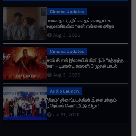
Cinema Updates
மனதை வருடும் காதல் கதையாக
உருவாகியுள்ள “ஏன் என்னை ஏதோ
செய்தாய்” – டீசர் வெளியானது !
Aug 3 , 2026
Cinema Updates
சாம் சி எஸ் இசையில் மிரட்டும் “ரத்தத்த
தா” – டிமான்டி காலனி 3 முதல் பாடல்
ரசிகர்களை கவர்ந்து வருகிறது!
Aug 3 , 2026
Audio Launch
‘நிறம்’ திரைப்படத்தின் இசை மற்றும்
டிரெய்லர் வெளியீட்டு விழா!
Jul 31 , 2026