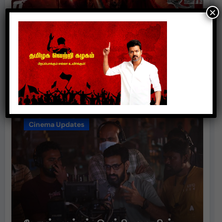
×
சாம் சி எஸ் இசையில் மிரட்டும்
“ரத்தத்த தா” – டிமான்டி காலனி 3
முதல் பாடல் ரசிகர்களை கவர்ந்து
வருகிறது!
suresh
Aug 3, 2026
Cinema Updates