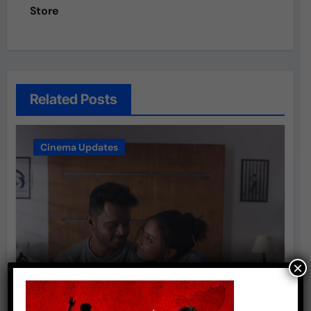
Store
Related Posts
Cinema Updates
×
மனதை வருடும் காதல் கதையாக
உருவாகியுள்ள “ஏன் என்னை ஏதோ