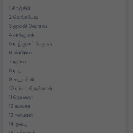
1 சிரஞ்சீவி
2 வெங்கடேஷ்
3 ஜாக்கி ஷெராஃப்
4 சரத்குமார்
5 ராஜ்குமார் சேதுபதி
6 ஸ்ரீப்ரியா
7 நதியா
8 ராதா
9 சுஹாசினி
10 ரம்யா கிருஷ்ணன்
11 ஜெயசுதா
12 சுமலதா
13 ரஹ்மான்
14 குஷ்பூ
15 பாக்யராஜ்