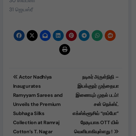
30 ஸ்வப்னா
31 ஜெயஸ்ரீ
Post
Actor Nadhiya
நடிகர் அருள்நிதி –
navigation
Inaugurates
இயக்குநர் முத்தையா
Ramyyam Sarees and
இணையும் முதல் படம்!
Unveils the Premium
சன் நெக்ஸ்ட்
Subhaga Silks
எக்ஸ்க்ளூசிவ் “ராம்போ”
Collection at Ramraj
நேரடியாக OTT யில்
Cotton’s T. Nagar
வெளியாகியுள்ளது !