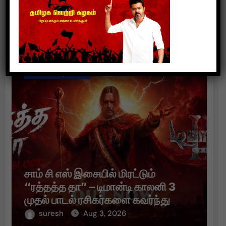
செய்தாய்” – டீசர் வெளியானது !
suresh
Aug 3, 2026
Cinema Updates
சாம் சி எஸ் இசையில் மிரட்டும்
“ரத்தத்த தா” – டிமான்டி காலனி 3
முதல் பாடல் ரசிகர்களை கவர்ந்து
வருகிறது!
suresh
Aug 3, 2026