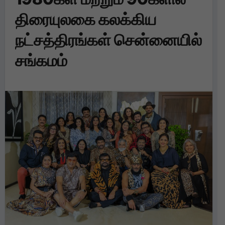
திரையுலகை கலக்கிய
நட்சத்திரங்கள் சென்னையில்
சங்கமம்