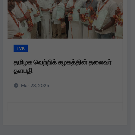
TVK
T
தமிழக வெற்றிக் கழகத்தின் தலைவர்
த
தளபதி அவர்களின்
பெ
அறிவுறுத்தலின்படி,
வழ
Mar 28, 2025