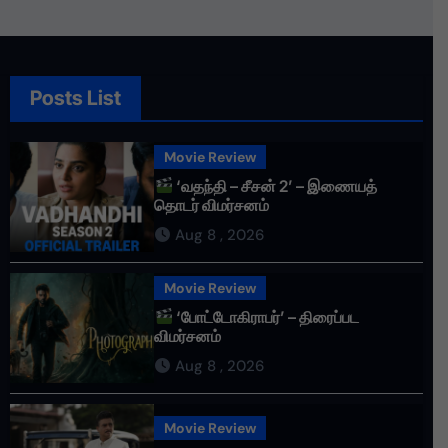
Posts List
Movie Review
‘வதந்தி – சீசன் 2’ – இணையத்
தொடர் விமர்சனம்
Aug 8 , 2026
Movie Review
‘போட்டோகிராபர்’ – திரைப்பட
விமர்சனம்
Aug 8 , 2026
Movie Review