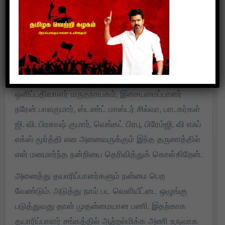
இருக்கிறது.
இந்த படத்தை இயக்கிய இயக்குநர் பிரபு ஸ்ரீநிவாஸ்,
தயாரிப்பாளர் சௌந்தர், தயாரிப்பாளர் அழகன்
தமிழ்மணி, நடிகர்கள் டேனி, பிரபாகர், ஸ்ரீதர், ஹைடு
கார்த்திக், நடிகைகள் சுபத்ரா, தீபா பாஸ்கர்,
ஒளிப்பதிவாளர் மருதநாயகம், இசையமைப்பாளர்
நரேன் பாலகுமார், ஸ்டண்ட் மாஸ்டர் சில்வா, பாடகர்கள்
ஜி. வி. பிரகாஷ் குமார், வெங்கட் பிரபு, பிரேம்ஜி, வி எஃப்
எக்ஸ் மூர்த்தி என அனைவருக்கும் இந்த தருணத்தில்
என் மனமார்ந்த நன்றியை தெரிவித்துக் கொள்கிறேன்.
அனைத்து தயாரிப்பாளர்களும் நன்மை பெற
வேண்டும். அடுத்து நாம் பட வெளியீட்டை ஒழுங்கு
படுத்துவது தான் முதன்மையான பணி. இதற்காக
தயாரிப்பாளர் சங்கத்தில் ஆற்றல்மிக்க அணி உருவாக