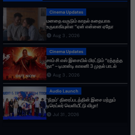
Cinema Updates
மனதை வருடும் காதல் கதையாக
உருவாகியுள்ள “ஏன் என்னை ஏதோ
செய்தாய்” – டீசர் வெளியானது !
Aug 3 , 2026
Cinema Updates
சாம் சி எஸ் இசையில் மிரட்டும் “ரத்தத்த
தா” – டிமான்டி காலனி 3 முதல் பாடல்
ரசிகர்களை கவர்ந்து வருகிறது!
Aug 3 , 2026
Audio Launch
‘நிறம்’ திரைப்படத்தின் இசை மற்றும்
டிரெய்லர் வெளியீட்டு விழா!
Jul 31 , 2026