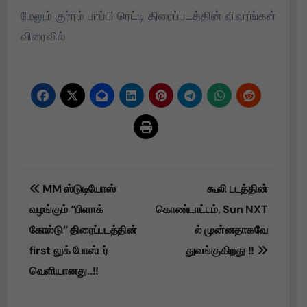
மேலும் குர்ரம் பாப்பி ரெட்டி திரைப்படத்தின் விவரங்கள்
விரைவில்
Post
MM ஸ்டுடியோஸ்
கூலி படத்தின்
navigation
வழங்கும் “பிளாக்
கொண்டாட்டம், Sun NXT
கோல்டு” திரைப்படத்தின்
ல் முன்னதாகவே
first லுக் போஸ்டர்
துவங்குகிறது !!
வெளியானது..!!