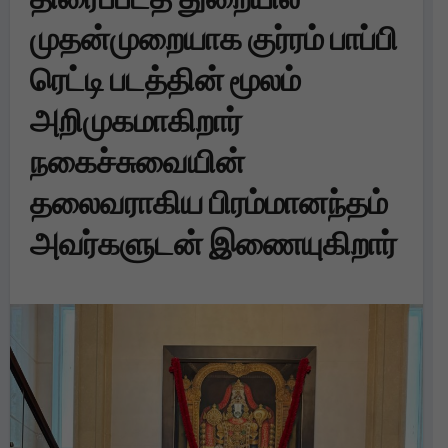
முதன்முறையாக குர்ரம் பாப்பி
ரெட்டி படத்தின் மூலம்
அறிமுகமாகிறார்
நகைச்சுவையின்
தலைவராகிய பிரம்மானந்தம்
அவர்களுடன் இணையுகிறார்