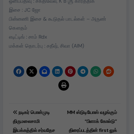
ஒளிப்பதிவு : சக்திவேல், K B ஶ்ரீ கார்த்திக்
இசை : JC ஜோ
பின்னணி இசை & கூடுதல் பாடல்கள் – அருண்
கௌதம்
எடிட்டிங் : சாம் Rdx
மக்கள் தொடர்பு : சதீஷ், சிவா (AIM)
Post
நடிகர் பொன்முடி
MM ஸ்டுடியோஸ் வழங்கும்
navigation
திருமலைசாமி
“பிளாக் கோல்டு”
இயக்கத்தில் சர்வதேச
திரைப்படத்தின் first லுக்