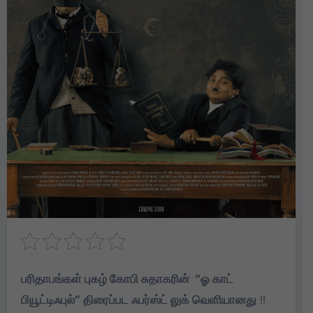
பரிதாபங்கள் புகழ் கோபி சுதாகரின் “ஓ காட்
பியூட்டிஃபுல்” திரைப்பட ஃபர்ஸ்ட் லுக் வெளியானது
!!