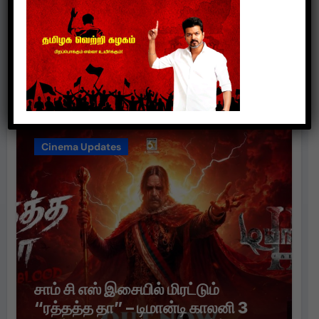
மனதை வருடும் காதல் கதையாக
உருவாகியுள்ள “ஏன் என்னை ஏதோ
செய்தாய்” – டீசர் வெளியானது !
suresh
Aug 3, 2026
Cinema Updates
சாம் சி எஸ் இசையில் மிரட்டும்
“ரத்தத்த தா” – டிமான்டி காலனி 3