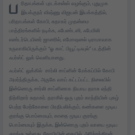
ப
ரிதாபங்கள் புரடக்சன்ஸ் வழங்கும், புதுமுக
இயக்குநர் விஷ்ணு விஜயன் இயக்கத்தில்,
பரிதாபங்கள் கோபி, சுதாகர் முதன்மை
பாத்திரங்களில் நடிக்க, ஃபேண்டஸி, ஃபேமிலி
எண்டர்டெயினர் ஜானரில், எமோஷனல் டிராமாவாக
உருவாகியிருக்கும் “ஓ காட் பியூட்டிஃபுல்” படத்தின்
ஃபர்ஸ்ட் லுக் வெளியானது.
ஃபர்ஸ்ட் லுக்கில் சார்லி சாப்ளின் மேக்கப்பில் கோபி
அமர்ந்திருக்க, அருகே வாய் கட்டப்பட்ட நிலையில்
இன்னொரு சார்லி சாப்ளினாக நியாய தராசு ஏந்தி
நிற்கிறார் சுதாகர். தராசில் ஒரு புறம் காந்தியின் புகழ்
பெற்ற மேற்கோளை பிரதிபலிக்கும், கண்களை மூடிய
குரங்கு பொம்மையும், காதை மூடிய குரங்கு
பொம்மையும் இருக்க, இன்னொரு புறம் வாயை மூடிய
குரங்கு உள்ளது. கோபியின் கையில், அரிச்சந்திரன்