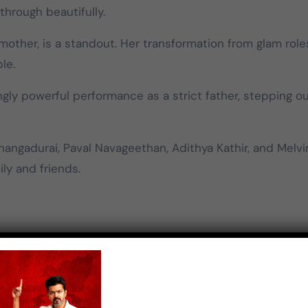
மதிக்கிறேன்.
hrough beautifully.
 mother, is a standout. Her transformation from glam role
le.
ngly powerful performance as a strict father, stepping ou
hangadurai, Paval Navageethan, Adithya Kathir, and Melvi
ly and friends.
sset, with melodies that linger and background score tha
eautifully captures the rural setting and the delicate