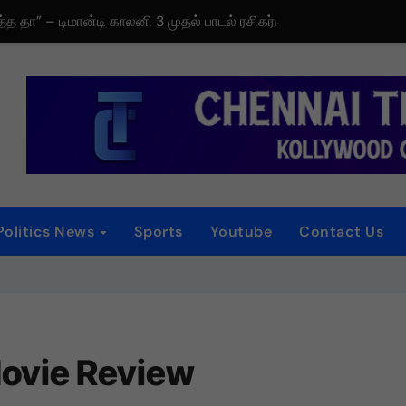
டிரெய்லர் வெளியீட்டு விழா!
iew
 விழா
னம்
்
Politics News
Sports
Youtube
Contact Us
ைப்பட விமர்சனம்
ாகியுள்ள “ஏன் என்னை ஏதோ செய்தாய்” – டீசர் வெளியானது !
Movie Review