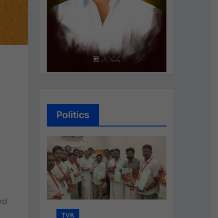
Politics
ed
TVK
TVK