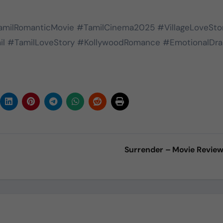
amilRomanticMovie #TamilCinema2025 #VillageLoveSto
l #TamilLoveStory #KollywoodRomance #EmotionalDr
Surrender – Movie Revie