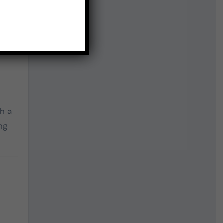
alf
h a
ng