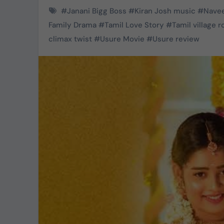
#
Janani Bigg Boss
#
Kiran Josh music
#
Navee
Family Drama
#
Tamil Love Story
#
Tamil village 
climax twist
#
Usure Movie
#
Usure review