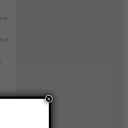
s to
t of
n
×
t