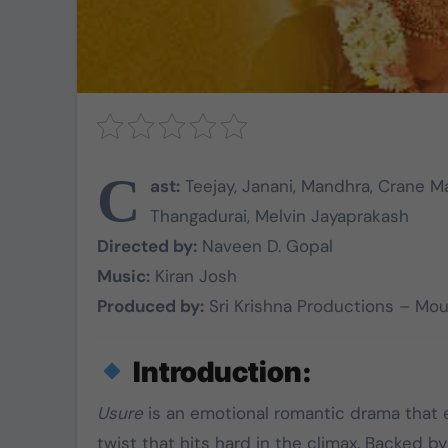
C
ast:
Teejay, Janani, Mandhra, Crane Ma
Thangadurai, Melvin Jayaprakash
Directed by:
Naveen D. Gopal
Music:
Kiran Josh
Produced by:
Sri Krishna Productions – Mou
Introduction:
Usure
is an emotional romantic drama that 
twist that hits hard in the climax. Backed by
TVK