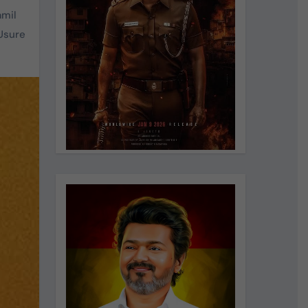
amil
Usure