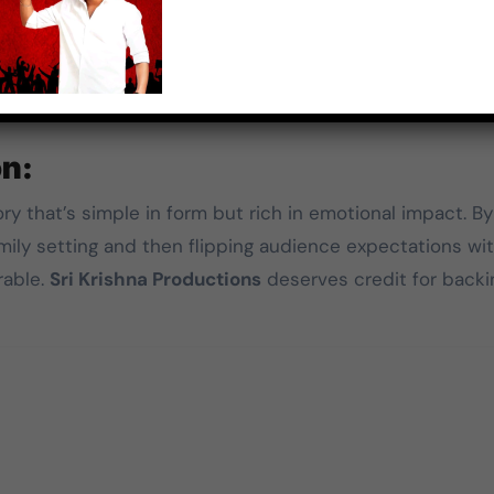
lm engaging and avoids clichés, especially in the latter h
on:
ory that’s simple in form but rich in emotional impact. By
mily setting and then flipping audience expectations wit
rable.
Sri Krishna Productions
deserves credit for backi