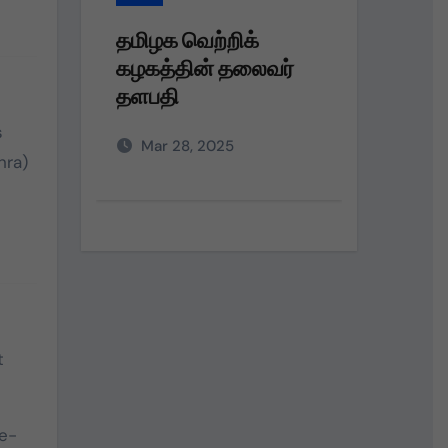
தமிழக வெற்றிக்
தமிழக
ர்
கழகத்தின் தலைவர்
கழகம்
தளபதி அவர்களின்
பெரும்
அறிவுறுத்தலின்படி,
நலத்த
s
Mar 28, 2025
Dec 
வழங்கு
hra)
t
ue-