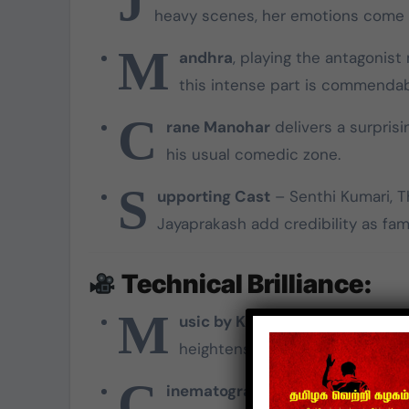
J
heavy scenes, her emotions come t
M
andhra
, playing the antagonist
this intense part is commendab
C
rane Manohar
delivers a surprisi
his usual comedic zone.
S
upporting Cast
– Senthi Kumari, T
Jayaprakash add credibility as fami
Technical Brilliance:
M
usic by Kiran Josh
is a major a
heightens emotion.
C
inematography by Markey Chai
b