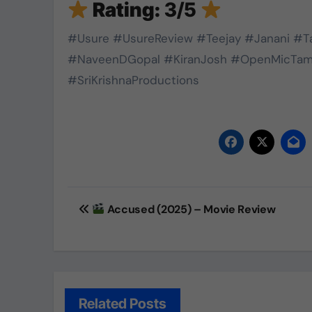
Rating:
3/5
#Usure #UsureReview #Teejay #Janani #T
#NaveenDGopal #KiranJosh #OpenMicTami
#SriKrishnaProductions
Post
Accused (2025) – Movie Review
navigation
Related Posts