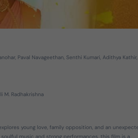
nohar, Paval Navageethan, Senthi Kumari, Adithya Kathir,
li M. Radhakrishna
explores young love, family opposition, and an unexpect
 soulful music and strong performances, this film is a
DMK
TVK