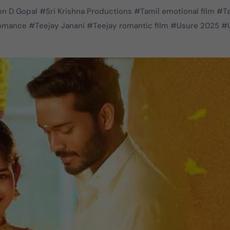
n D Gopal
#
Sri Krishna Productions
#
Tamil emotional film
#
T
romance
#
Teejay Janani
#
Teejay romantic film
#
Usure 2025
#