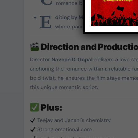
romance between the lead pair.
E
diting by Manimaran
keeps the fi
where pacing is crucial.
Direction and Producti
Director
Naveen D. Gopal
delivers a love st
anchoring the romance within a relatable fa
bold twist, he ensures the film stays memo
this unique romantic script.
Plus:
Teejay and Janani’s chemistry
Strong emotional core