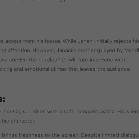
2026 தமிழக
தமிழக வெற்றிக்
சட்டமன்றத் தேர்தலில்,
கழகத்தின் தலைவ
பேட்டரி டார்ச்
தளபதி
சின்னத்தில் மட்டும்
ves across from his house. While Janani initially rejects hi
Mar 25, 2026
Mar 28, 2025
தான் போட்டியிடுவது
ring affection. However, Janani’s mother (played by Mand
என்பது மக்கள் நீதி
ove survive the hurdles? Or will fate intervene with
மய்யம் கட்சியின் உறுதி.
cking and emotional climax that leaves the audience
பேட்டரி டார்ச் என்பது
எங்களுக்கு வெறும்
சின்னமல்ல. அது
s:
எங்களின் அடையாளம்.
எந்த ஆதாயமும் இன்றி
in
Asuran
, surprises with a soft, romantic avatar. His silen
என்னோடு பயணிக்கும்
 his character.
என் தொண்டர்களின்
உணர்வுகளை
 brings freshness to the screen. Despite limited dialog